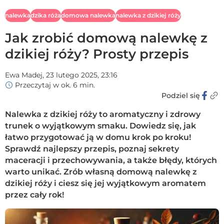
nalewka
dzika róża
domowa nalewka
nalewka z dzikiej róży
Jak zrobić domową nalewkę z
dzikiej róży? Prosty przepis
Ewa Madej,
23 lutego 2025, 23:16
Przeczytaj w ok. 6 min.
Podziel się
Nalewka z dzikiej róży to aromatyczny i zdrowy
trunek o wyjątkowym smaku. Dowiedz się, jak
łatwo przygotować ją w domu krok po kroku!
Sprawdź najlepszy przepis, poznaj sekrety
maceracji i przechowywania, a także błędy, których
warto unikać. Zrób własną domową nalewkę z
dzikiej róży i ciesz się jej wyjątkowym aromatem
przez cały rok!