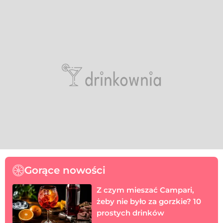
Gorące nowości
Z czym mieszać Campari,
żeby nie było za gorzkie? 10
prostych drinków