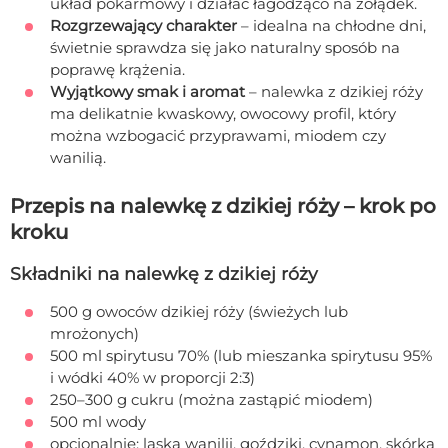
układ pokarmowy i działać łagodząco na żołądek.
Rozgrzewający charakter
– idealna na chłodne dni,
świetnie sprawdza się jako naturalny sposób na
poprawę krążenia.
Wyjątkowy smak i aromat
– nalewka z dzikiej róży
ma delikatnie kwaskowy, owocowy profil, który
można wzbogacić przyprawami, miodem czy
wanilią.
Przepis na nalewkę z dzikiej róży – krok po
kroku
Składniki na nalewkę z dzikiej róży
500 g owoców dzikiej róży (świeżych lub
mrożonych)
500 ml spirytusu 70% (lub mieszanka spirytusu 95%
i wódki 40% w proporcji 2:3)
250–300 g cukru (można zastąpić miodem)
500 ml wody
opcjonalnie: laska wanilii, goździki, cynamon, skórka