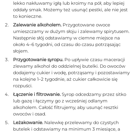
lekko nakłuwamy igłą lub kroimy na pół, aby lepiej
oddały smak. Możemy też usunąć pestki, ale nie jest
to konieczne.
Zalewanie alkoholem.
Przygotowane owoce
umieszczamy w dużym słoju i zalewamy spirytusem.
Następnie słój odstawiamy w ciemne miejsce na
około 4–6 tygodni, od czasu do czasu potrząsając
słojem.
Przygotowanie syropu.
Po upływie czasu maceracji
zlewamy alkohol do oddzielnej butelki. Do owoców
dodajemy cukier i wodę, potrząsamy i pozostawiamy
na kolejne 1–2 tygodnie, aż cukier całkowicie się
rozpuści.
Łączenie i filtrowanie.
Syrop odcedzamy przez sitko
lub gazę i łączymy go z wcześniej odlanym
alkoholem. Całość filtrujemy, aby usunąć resztki
owoców i osad.
Leżakowanie.
Nalewkę przelewamy do czystych
butelek i odstawiamy na minimum 3 miesiące, a