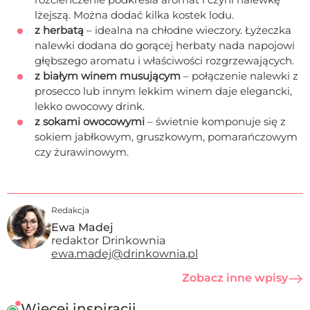
lżejszą. Można dodać kilka kostek lodu.
z herbatą
– idealna na chłodne wieczory. Łyżeczka
nalewki dodana do gorącej herbaty nada napojowi
głębszego aromatu i właściwości rozgrzewających.
z białym winem musującym
– połączenie nalewki z
prosecco lub innym lekkim winem daje elegancki,
lekko owocowy drink.
z sokami owocowymi
– świetnie komponuje się z
sokiem jabłkowym, gruszkowym, pomarańczowym
czy żurawinowym.
Redakcja
Ewa Madej
redaktor Drinkownia
ewa.madej@drinkownia.pl
Zobacz inne wpisy
Więcej inspiracji