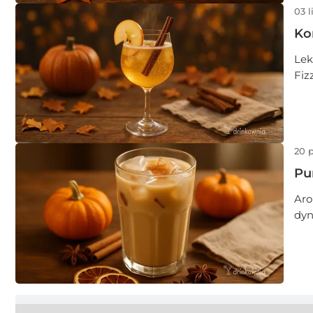
03 l
Kor
Lek
Fiz
od 
20 
Pu
Aro
dyn
prz
rel