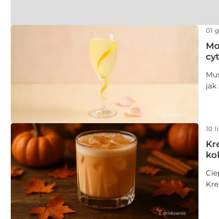
01 
Mo
cy
Mus
jak
w d
10 l
Kr
ko
Cie
Kre
bez