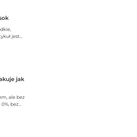
 i zrób ją
sok
dkie,
ykuł jest
 i balans
obią robotę
malnie”.
akuje jak
em, ale bez
i 0%, bez
kt