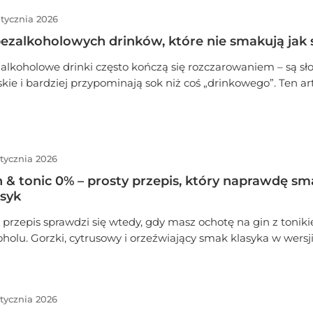
go oczekuje się od spritza, nawet bez alkoholu. Wybierz jedną
stycznia 2026
razu, bez testowania „na ślepo”.
bezalkoholowych drinków, które nie smakują jak 
alkoholowe drinki często kończą się rozczarowaniem – są sło
skie i bardziej przypominają sok niż coś „drinkowego”. Ten art
 Ciebie, jeśli chcesz pić 0%, ale nadal czuć goryczkę, strukturę
ku. Zebrałam 5 bezalkoholowych drinków, które naprawdę r
prawdzają się na spotkaniach, kolacjach i wieczorach „jak nor
tycznia 2026
n & tonic 0% – prosty przepis, który naprawdę sm
asyk
 przepis sprawdzi się wtedy, gdy masz ochotę na gin z toniki
oholu. Gorzki, cytrusowy i orzeźwiający smak klasyka w wersj
binowania i zbędnych dodatków. Minimum składników, efe
ładnie taki, jak w oryginale.
tycznia 2026