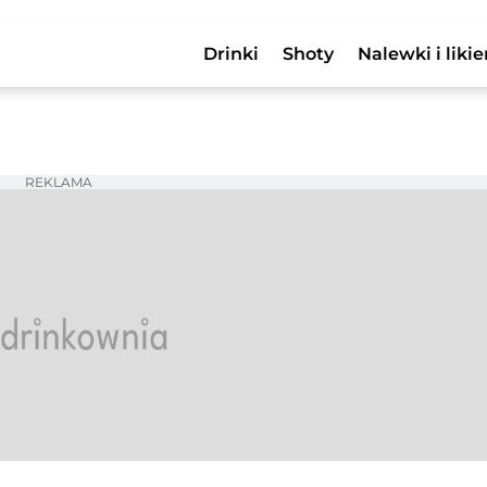
Drinki
Shoty
Nalewki i likie
REKLAMA