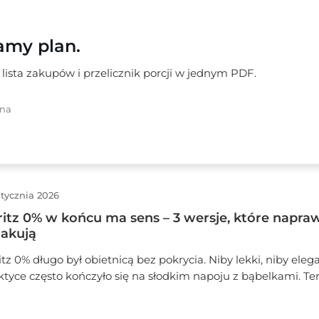
amy plan.
lista zakupów i przelicznik porcji w jednym PDF.
rna
stycznia 2026
ritz 0% w końcu ma sens – 3 wersje, które napra
akują
itz 0% długo był obietnicą bez pokrycia. Niby lekki, niby ele
ktyce często kończyło się na słodkim napoju z bąbelkami. Te
stał po to, żeby w końcu to uporządkować. Znajdziesz tu 3
sje Spritza 0%, które mają gorycz, świeżość i balans — czyli d