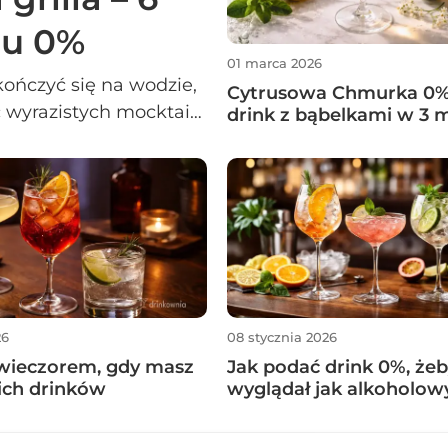
nu 0%
01 marca 2026
kończyć się na wodzie,
Cytrusowa Chmurka 0% 
 wyrazistych mocktaili,
drink z bąbelkami w 3 
otować bez shakera i
iesz też gotowe menu
26
08 stycznia 2026
 wieczorem, gdy masz
Jak podać drink 0%, że
ich drinków
wyglądał jak alkoholowy 
odstawał przy stole)