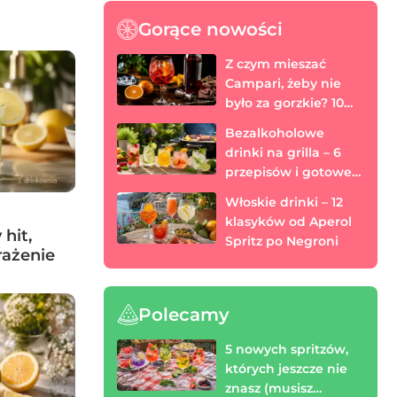
Gorące nowości
Z czym mieszać
Campari, żeby nie
było za gorzkie? 10
prostych drinków
Bezalkoholowe
drinki na grilla – 6
przepisów i gotowe
menu 0%
Włoskie drinki – 12
klasyków od Aperol
hit,
Spritz po Negroni
rażenie
Polecamy
5 nowych spritzów,
których jeszcze nie
znasz (musisz