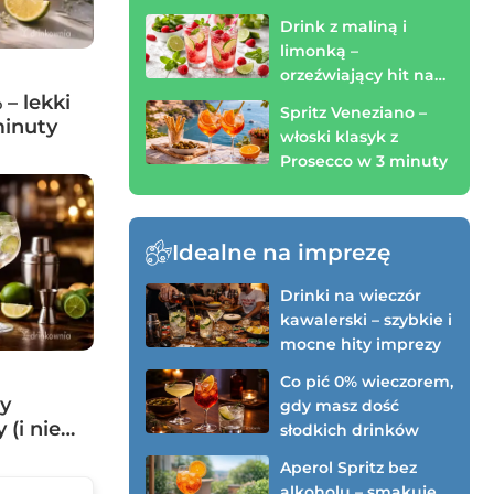
spróbować!)
Drink z maliną i
limonką –
orzeźwiający hit na
wieczór (zrobisz w 3
– lekki
Spritz Veneziano –
minuty)
minuty
włoski klasyk z
Prosecco w 3 minuty
Idealne na imprezę
Drinki na wieczór
kawalerski – szybkie i
mocne hity imprezy
Co pić 0% wieczorem,
by
gdy masz dość
(i nie
słodkich drinków
Aperol Spritz bez
alkoholu – smakuje