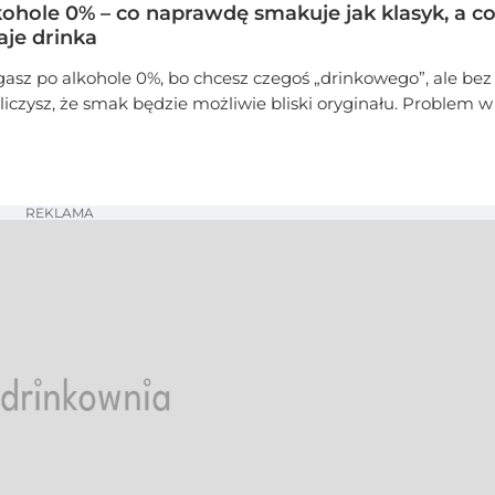
kohole 0% – co naprawdę smakuje jak klasyk, a co
aje drinka
gasz po alkohole 0%, bo chcesz czegoś „drinkowego”, ale be
 liczysz, że smak będzie możliwie bliski oryginału. Problem w
ne produkty faktycznie oddają charakter klasyka, a inne końc
dki napój bez struktury. W tym artykule pokazujemy, którym
można zaufać, a gdzie lepiej nie mieć zbyt dużych oczekiwa
REKLAMA