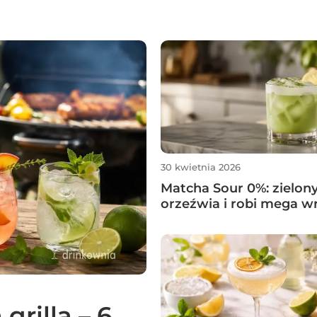
30 kwietnia 2026
Matcha Sour 0%: zielony 
orzeźwia i robi mega w
grilla – 6