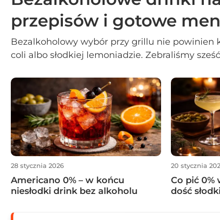
przepisów i gotowe me
Bezalkoholowy wybór przy grillu nie powinien 
coli albo słodkiej lemoniadzie. Zebraliśmy sześć
które pasują do jedzenia z rusztu, można przyg
łatwo podać większej grupie. Na końcu znajdz
0% oraz prostą listę zakupów.
28 stycznia 2026
20 stycznia 20
Americano 0% – w końcu
Co pić 0%
niesłodki drink bez alkoholu
dość słodk