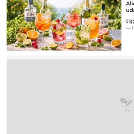
Al
ud
Się
— i
jed
sło
0% 