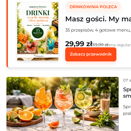
DRINKOWNIA POLECA
Masz gości. My m
35 przepisów, 4 gotowe menu, 
29,99 zł
39,99 zł
cena regula
Zobacz przewodnik
07 
Sp
sm
Spr
pra
pow
wer