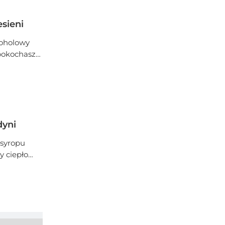
esieni
koholowy
 pokochasz
dyni
 syropu
y ciepło
udniowy
nem.