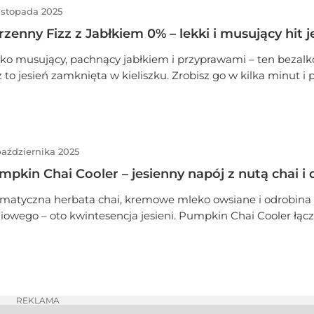
istopada 2025
zenny Fizz z Jabłkiem 0% – lekki i musujący hit j
ko musujący, pachnący jabłkiem i przyprawami – ten bezal
z to jesień zamknięta w kieliszku. Zrobisz go w kilka minut i
pierwszego łyku! 🍎✨
października 2025
mpkin Chai Cooler – jesienny napój z nutą chai i 
matyczna herbata chai, kremowe mleko owsiane i odrobina
iowego – oto kwintesencja jesieni. Pumpkin Chai Cooler łącz
ypraw z orzeźwieniem chłodnego napoju. Idealny na popoł
aks, gdy za oknem tańczą liście, a w kuchni pachnie cynamo
REKLAMA