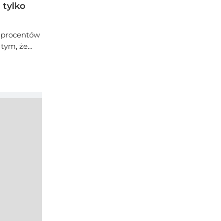
 tylko
z procentów
 tym, że
zą jako
 alkoholom
ń.