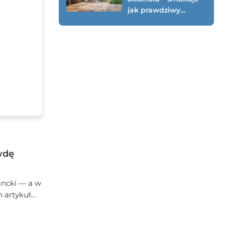
jak prawdziwy
(testowany przepis
0%)
wdę
gancki — a w
n artykuł
 sprawdzone
okładnie to,