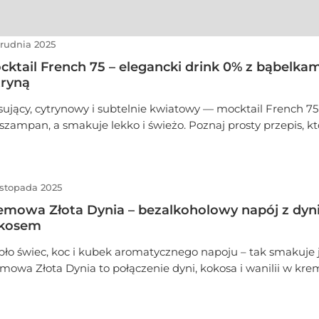
grudnia 2025
cktail French 75 – elegancki drink 0% z bąbelkami
tryną
ujący, cytrynowy i subtelnie kwiatowy — mocktail French 7
 szampan, a smakuje lekko i świeżo. Poznaj prosty przepis, kt
wie minuty i podasz jak w najlepszym koktajlbarze.
istopada 2025
emowa Złota Dynia – bezalkoholowy napój z dyni
kosem
pło świec, koc i kubek aromatycznego napoju – tak smakuje j
mowa Złota Dynia to połączenie dyni, kokosa i wanilii w k
alkoholowym drinku dla miłośników przytulnych chwil.