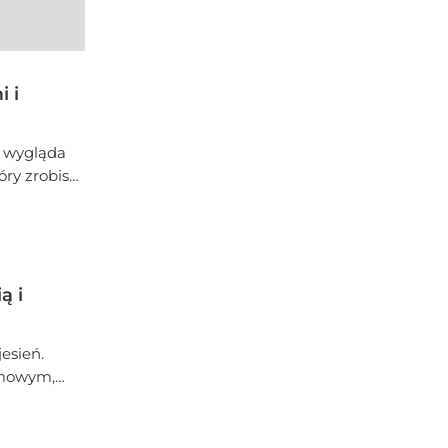
 i
5 wygląda
óry zrobisz
ą i
esień.
remowym,