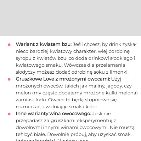
Wariant z kwiatem bzu:
Jeśli chcesz, by drink zyskał
nieco bardziej kwiatowy charakter, wlej odrobinę
syropu z kwiatów bzu, co doda drinkowi słodkiego i
kwiatowego smaku. Wówczas dla przełamania
słodyczy możesz dodać odrobinę soku z limonki.
Gruszkowe Love z mrożonymi owocami:
Użyj
mrożonych owoców, takich jak maliny, jagody, czy
melon (my często dodajemy mrożone kulki melona)
zamiast lodu. Owoce te będą stopniowo się
rozmrażać, uwalniając smak i kolor.
Inne warianty wina owocowego:
Jeśli nie
przepadasz za gruszkami eksperymentuj z
dowolnymi innymi winami owocowymi. Nie muszą
też być białe. Dowolnie próbuj, aby uzyskać smak,