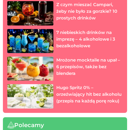
Z czym mieszać Campari,
żeby nie było za gorzkie? 10
prostych drinków
7 niebieskich drinków na
imprezę – 4 alkoholowe i 3
bezalkoholowe
Mrożone mocktaile na upał –
6 przepisów, także bez
blendera
Hugo Spritz 0% –
orzeźwiający hit bez alkoholu
(przepis na każdą porę roku)
Polecamy