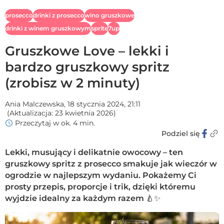
prosecco
drinki z prosecco
wino gruszkowe
drinki z winem gruszkowym
sprite
7up
Gruszkowe Love – lekki i
bardzo gruszkowy spritz
(zrobisz w 2 minuty)
Ania Malczewska,
18 stycznia 2024, 21:11
(Aktualizacja:
23 kwietnia 2026
)
Przeczytaj w ok. 4 min.
Podziel się
Lekki, musujący i delikatnie owocowy – ten
gruszkowy spritz z prosecco smakuje jak wieczór w
ogrodzie w najlepszym wydaniu. Pokażemy Ci
prosty przepis, proporcje i trik, dzięki któremu
wyjdzie idealny za każdym razem 🍐✨