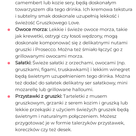
camembert lub kozie sery, będą doskonałym
towarzyszem dla tego drinka. Ich kremowa tekstura
i subtelny smak doskonale uzupełnią lekkość i
świeżość Gruszkowego Love.
Owoce morza:
Lekkie i świeże owoce morza, takie
jak krewetki, ostrygi czy łosoś wędzony, mogą
doskonale komponować się z delikatnymi nutami
gruszki i Prosecco. Można też śmiało łączyć go z
grillowanymi owocami morza.
Sałatki:
Świeże sałatki z orzechami, owocami (np.
gruszkami, figami, truskawkami) i lekkim winegret
będą świetnym uzupełnieniem tego drinka. Można
też dodać do sałatek delikatny ser sałatkowy, mini
mozarellę lub grillowane halloumi.
Przystawki z gruszki:
Tarteletki z musem
gruszkowym, grzanki z serem kozim i gruszką lub
lekkie przekąski z użyciem świeżych gruszek będą
świetnym i naturalnym połączeniem. Możesz
przygotować je w formie talerzyków przystawek,
koreczków czy też desek.