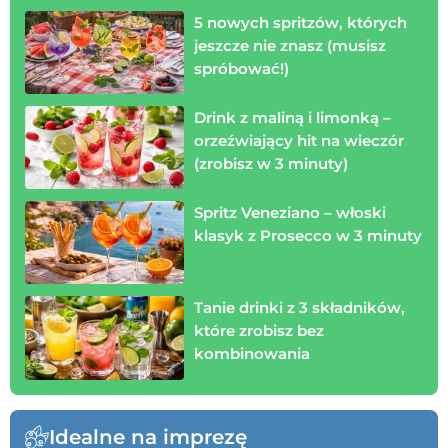
5 nowych spritzów, których
jeszcze nie znasz (musisz
spróbować!)
Drink z maliną i limonką –
orzeźwiający hit na wieczór
(zrobisz w 3 minuty)
Spritz Veneziano – włoski
klasyk z Prosecco w 3 minuty
Tanie drinki z 3 składników,
które zrobisz bez
kombinowania
Idealne na imprezę