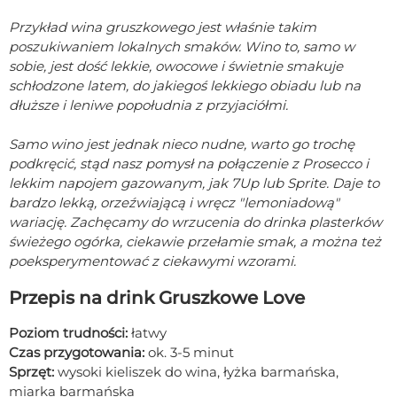
Przykład wina gruszkowego jest właśnie takim
poszukiwaniem lokalnych smaków. Wino to, samo w
sobie, jest dość lekkie, owocowe i świetnie smakuje
schłodzone latem, do jakiegoś lekkiego obiadu lub na
dłuższe i leniwe popołudnia z przyjaciółmi.
Samo wino jest jednak nieco nudne, warto go trochę
podkręcić, stąd nasz pomysł na połączenie z Prosecco i
lekkim napojem gazowanym, jak 7Up lub Sprite. Daje to
bardzo lekką, orzeźwiającą i wręcz "lemoniadową"
wariację. Zachęcamy do wrzucenia do drinka plasterków
świeżego ogórka, ciekawie przełamie smak, a można też
poeksperymentować z ciekawymi wzorami.
Przepis na drink Gruszkowe Love
Poziom trudności:
łatwy
Czas przygotowania:
ok. 3-5 minut
Sprzęt:
wysoki kieliszek do wina, łyżka barmańska,
miarka barmańska