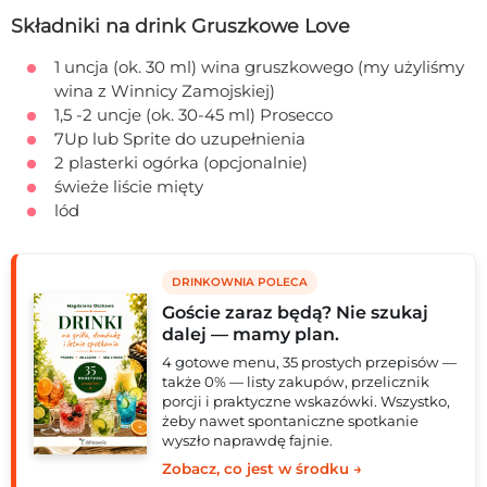
Składniki na drink Gruszkowe Love
1 uncja (ok. 30 ml) wina gruszkowego (my użyliśmy
wina z Winnicy Zamojskiej)
1,5 -2 uncje (ok. 30-45 ml) Prosecco
7Up lub Sprite do uzupełnienia
2 plasterki ogórka (opcjonalnie)
świeże liście mięty
lód
DRINKOWNIA POLECA
Goście zaraz będą? Nie szukaj
dalej — mamy plan.
4 gotowe menu, 35 prostych przepisów —
także 0% — listy zakupów, przelicznik
porcji i praktyczne wskazówki. Wszystko,
żeby nawet spontaniczne spotkanie
wyszło naprawdę fajnie.
Zobacz, co jest w środku →