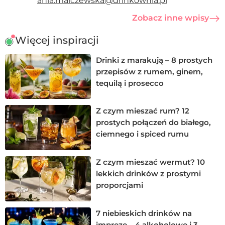
ania.malczewska@drinkownia.pl
Zobacz inne wpisy
Więcej inspiracji
Drinki z marakują – 8 prostych
przepisów z rumem, ginem,
tequilą i prosecco
Z czym mieszać rum? 12
prostych połączeń do białego,
ciemnego i spiced rumu
Z czym mieszać wermut? 10
lekkich drinków z prostymi
proporcjami
7 niebieskich drinków na
imprezę – 4 alkoholowe i 3