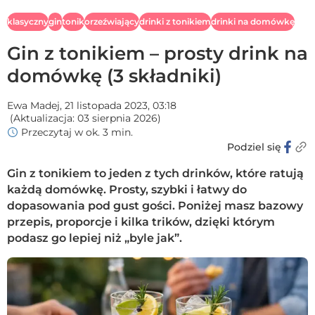
klasyczny
gin
tonik
orzeźwiający
drinki z tonikiem
drinki na domówkę
Gin z tonikiem – prosty drink na
domówkę (3 składniki)
Ewa Madej,
21 listopada 2023, 03:18
(Aktualizacja:
03 sierpnia 2026
)
Przeczytaj w ok. 3 min.
Podziel się
Gin z tonikiem to jeden z tych drinków, które ratują
każdą domówkę. Prosty, szybki i łatwy do
dopasowania pod gust gości. Poniżej masz bazowy
przepis, proporcje i kilka trików, dzięki którym
podasz go lepiej niż „byle jak”.