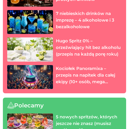
7 niebieskich drinków na
imprezę – 4 alkoholowe i 3
bezalkoholowe
Hugo Spritz 0% –
orzeźwiający hit bez alkoholu
(przepis na każdą porę roku)
Kociołek Panoramixa –
przepis na napitek dla całej
ekipy (10+ osób, mega
mocny)
Polecamy
5 nowych spritzów, których
jeszcze nie znasz (musisz