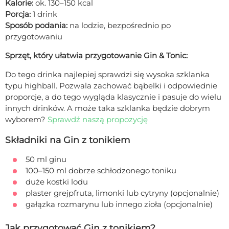
Kalorie:
ok. 130–150 kcal
Porcja:
1 drink
Sposób podania:
na lodzie, bezpośrednio po
przygotowaniu
Sprzęt, który ułatwia przygotowanie Gin & Tonic:
Do tego drinka najlepiej sprawdzi się wysoka szklanka
typu highball. Pozwala zachować bąbelki i odpowiednie
proporcje, a do tego wygląda klasycznie i pasuje do wielu
innych drinków. A może taka szklanka będzie dobrym
wyborem?
Sprawdź naszą propozycję
Składniki na Gin z tonikiem
50 ml ginu
100–150 ml dobrze schłodzonego toniku
duże kostki lodu
plaster grejpfruta, limonki lub cytryny (opcjonalnie)
gałązka rozmarynu lub innego zioła (opcjonalnie)
Jak przygotować Gin z tonikiem?