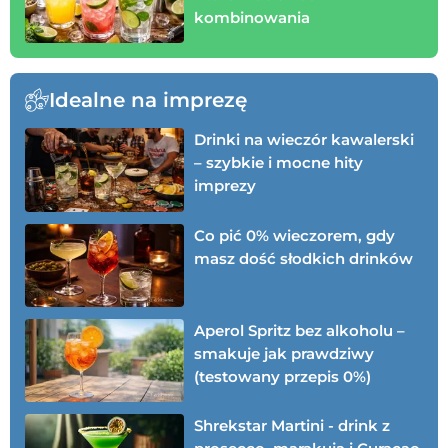
kombinowania
Idealne na imprezę
Drinki na wieczór kawalerski
– szybkie i mocne hity
imprezy
Co pić 0% wieczorem, gdy
masz dość słodkich drinków
Aperol Spritz bez alkoholu –
smakuje jak prawdziwy
(testowany przepis 0%)
Shrekstar Martini - drink z