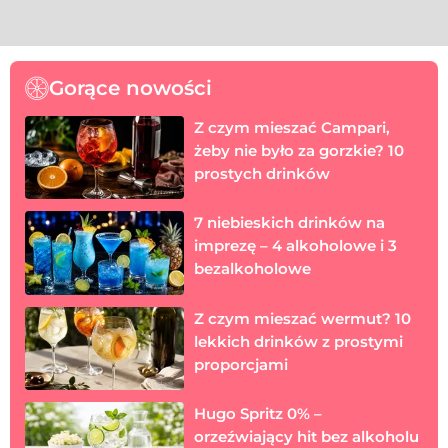
Gorące nowości
Z czym mieszać Campari,
żeby nie było za gorzkie? 10
prostych drinków
7 niebieskich drinków na
imprezę – 4 alkoholowe i 3
bezalkoholowe
Z czym mieszać wermut? 10
lekkich drinków z prostymi
proporcjami
Hugo Spritz 0% –
orzeźwiający hit bez alkoholu