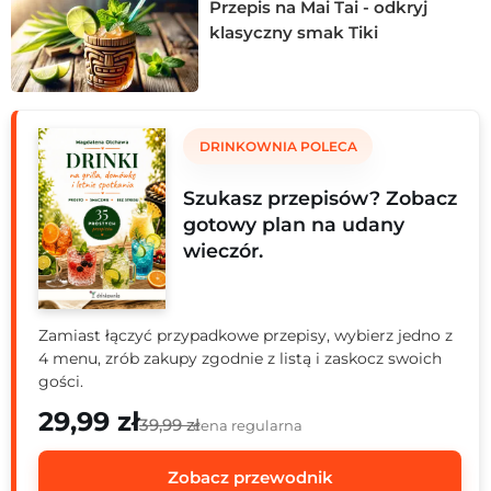
Przepis na Mai Tai - odkryj
egzotycznej marakui, które razem tworzą mieszankę,
klasyczny smak Tiki
przypominającą letnią burzę smaków. Ten koktajl, rodem
z Nowego Orleanu, to nie tylko orzeźwienie na gorące
dni, ale także przepustka do świata pełnego barw i
radości.
DRINKOWNIA POLECA
Szukasz przepisów? Zobacz
gotowy plan na udany
wieczór.
Zamiast łączyć przypadkowe przepisy, wybierz jedno z
4 menu, zrób zakupy zgodnie z listą i zaskocz swoich
gości.
29,99 zł
39,99 zł
cena regularna
Zobacz przewodnik