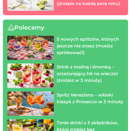
(przepis na każdą porę roku)
Polecamy
5 nowych spritzów, których
jeszcze nie znasz (musisz
spróbować!)
Drink z maliną i limonką –
orzeźwiający hit na wieczór
(zrobisz w 3 minuty)
Spritz Veneziano – włoski
klasyk z Prosecco w 3 minuty
Tanie drinki z 3 składników,
które zrobisz bez