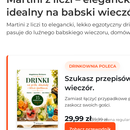
idealny na babski wiecz
Martini z liczi to elegancki, lekko egzotyczny dr
pasuje do luźnego babskiego wieczoru, domów
stylu home bar. Jest prosty do zrobienia, wygl
łączy delikatną słodycz liczi z świeżością limon
schłodzonym alkoholem.
DRINKOWNIA POLECA
Szukasz przepisó
wieczór.
Zamiast łączyć przypadkowe pr
zaskocz swoich gości.
29,99 zł
39,99 zł
cena regula
Zobacz przewodnik