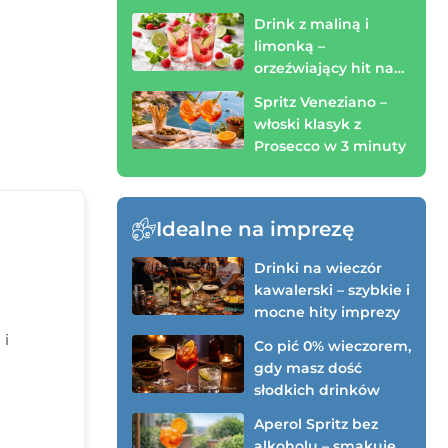
spróbować!)
Drink z maliną i
limonką –
orzeźwiający hit na
wieczór (zrobisz w 3
Spritz Veneziano –
minuty)
włoski klasyk z
Prosecco w 3 minuty
Idealne na imprezę
Drinki na wieczór
kawalerski – szybkie i
mocne hity imprezy
 i
Co pić 0% wieczorem,
gdy masz dość
słodkich drinków
Aperol Spritz bez
alkoholu – smakuje