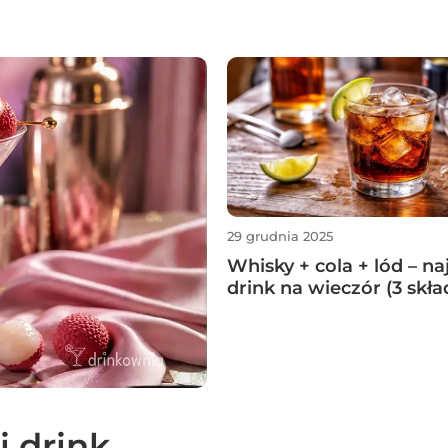
29 grudnia 2025
Whisky + cola + lód – na
drink na wieczór (3 skła
i drink