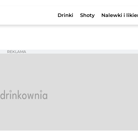
Drinki
Shoty
Nalewki i likie
REKLAMA