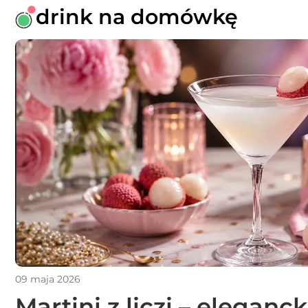
drink na domówkę
09 maja 2026
Martini z liczi – eleganck