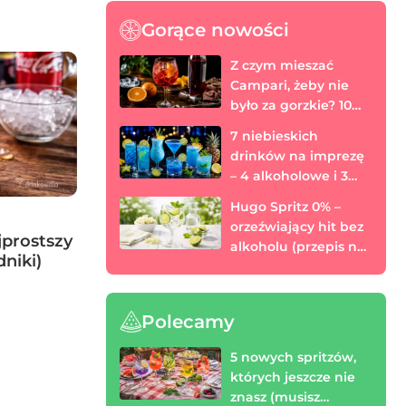
Gorące nowości
Z czym mieszać
Campari, żeby nie
było za gorzkie? 10
prostych drinków
7 niebieskich
drinków na imprezę
– 4 alkoholowe i 3
bezalkoholowe
Hugo Spritz 0% –
orzeźwiający hit bez
jprostszy
alkoholu (przepis na
dniki)
każdą porę roku)
Polecamy
5 nowych spritzów,
których jeszcze nie
znasz (musisz