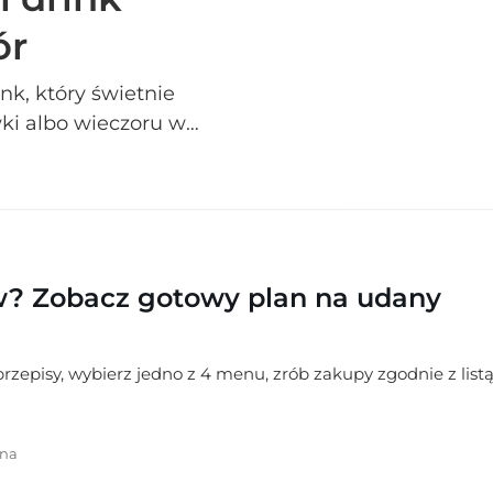
ór
ink, który świetnie
ki albo wieczoru w
ąda bardzo efektownie i
ki oraz przyjemnie
w? Zobacz gotowy plan na udany
zepisy, wybierz jedno z 4 menu, zrób zakupy zgodnie z listą
rna