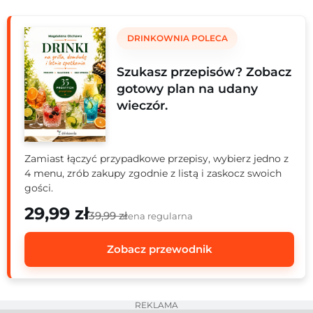
koktajli zero waste po functional drinks z superfoods i
adaptogenami – przygotuj się na rewolucję smaków!
DRINKOWNIA POLECA
Sprawdź, jakie klasyczne drinki wrócą w nowej odsłonie i
jakie egzotyczne składniki podbiją serca miłośników
Szukasz przepisów? Zobacz
koktajli.
gotowy plan na udany
wieczór.
Zamiast łączyć przypadkowe przepisy, wybierz jedno z
4 menu, zrób zakupy zgodnie z listą i zaskocz swoich
gości.
29,99 zł
39,99 zł
cena regularna
Zobacz przewodnik
REKLAMA