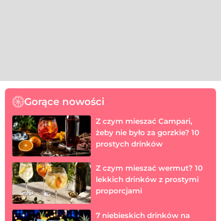
Gorące nowości
Z czym mieszać Campari,
żeby nie było za gorzkie? 10
prostych drinków
Z czym mieszać wermut? 10
lekkich drinków z prostymi
proporcjami
7 niebieskich drinków na