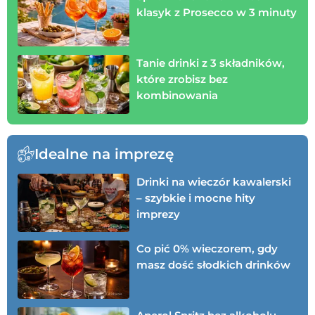
klasyk z Prosecco w 3 minuty
Tanie drinki z 3 składników,
które zrobisz bez
kombinowania
Idealne na imprezę
Drinki na wieczór kawalerski
– szybkie i mocne hity
imprezy
Co pić 0% wieczorem, gdy
masz dość słodkich drinków