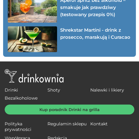
Aperol Spritz bez alkoholu –
smakuje jak prawdziwy
(testowany przepis 0%)
Shrekstar Martini - drink z
prosecco, marakują i Curacao
Drinki
Shoty
Nalewki i likiery
Bezalkoholowe
Kup poradnik Drinki na grilla
Polityka
Regulamin sklepu
Kontakt
prywatności
Współpraca
Redakcja