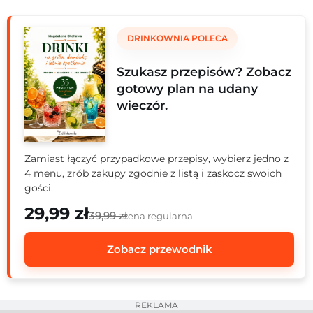
słodycz liczi z świeżością limonki oraz przyjemnie
schłodzonym alkoholem.
DRINKOWNIA POLECA
Szukasz przepisów? Zobacz
gotowy plan na udany
wieczór.
Zamiast łączyć przypadkowe przepisy, wybierz jedno z
4 menu, zrób zakupy zgodnie z listą i zaskocz swoich
gości.
29,99 zł
39,99 zł
cena regularna
Zobacz przewodnik
REKLAMA