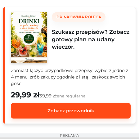
zaskoczyć. Zobacz, jak odnaleźć się w tym świecie i
wybrać piwo, które naprawdę Ci zasmakuje.
DRINKOWNIA POLECA
Szukasz przepisów? Zobacz
gotowy plan na udany
wieczór.
Zamiast łączyć przypadkowe przepisy, wybierz jedno z
4 menu, zrób zakupy zgodnie z listą i zaskocz swoich
gości.
29,99 zł
39,99 zł
cena regularna
Zobacz przewodnik
REKLAMA