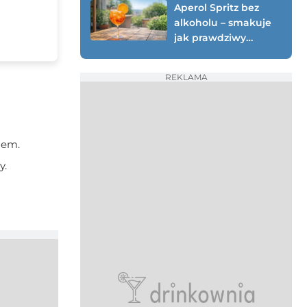
Aperol Spritz bez
alkoholu – smakuje
jak prawdziwy
(testowany przepis
0%)
REKLAMA
dem.
y.