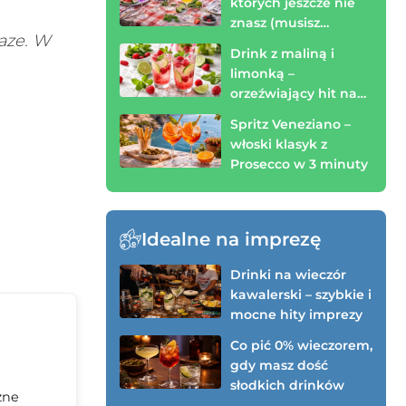
których jeszcze nie
znasz (musisz
aze. W
spróbować!)
Drink z maliną i
limonką –
orzeźwiający hit na
wieczór (zrobisz w 3
Spritz Veneziano –
minuty)
włoski klasyk z
Prosecco w 3 minuty
Idealne na imprezę
Drinki na wieczór
kawalerski – szybkie i
mocne hity imprezy
Co pić 0% wieczorem,
gdy masz dość
słodkich drinków
zne