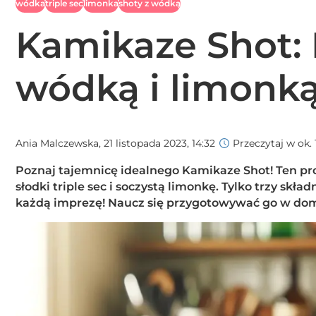
wódka
triple sec
limonka
shoty z wódką
Kamikaze Shot: 
wódką i limonk
Ania Malczewska,
21 listopada 2023, 14:32
Przeczytaj w ok. 
Poznaj tajemnicę idealnego Kamikaze Shot! Ten pro
słodki triple sec i soczystą limonkę. Tylko trzy skła
każdą imprezę! Naucz się przygotowywać go w dom