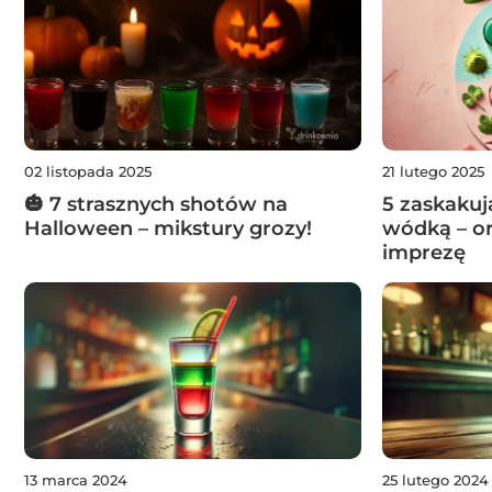
02 listopada 2025
21 lutego 2025
🎃 7 strasznych shotów na
5 zaskakuj
Halloween – mikstury grozy!
wódką – or
imprezę
13 marca 2024
25 lutego 2024