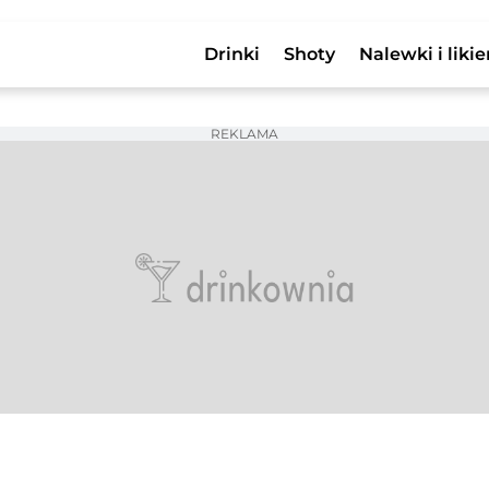
Drinki
Shoty
Nalewki i likie
REKLAMA