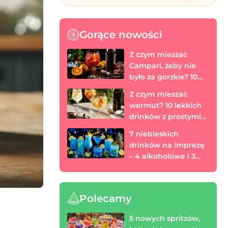
Gorące nowości
Z czym mieszać
Campari, żeby nie
było za gorzkie? 10
prostych drinków
Z czym mieszać
wermut? 10 lekkich
drinków z prostymi
proporcjami
7 niebieskich
drinków na imprezę
– 4 alkoholowe i 3
bezalkoholowe
Polecamy
5 nowych spritzów,