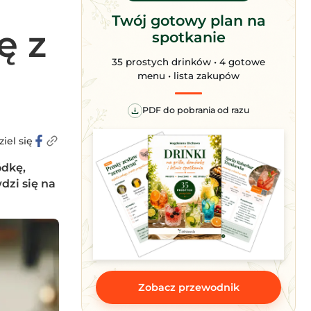
Twój gotowy plan na
ę z
spotkanie
35 prostych drinków • 4 gotowe
menu • lista zakupów
PDF do pobrania od razu
iel się
ódkę,
dzi się na
Zobacz przewodnik