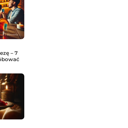
ezę – 7
róbować