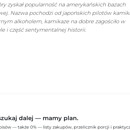
który zyskał popularność na amerykańskich bazach
wej. Nazwa pochodzi od japońskich pilotów kamik
ularnym alkoholem, kamikaze na dobre zagościło w
le i część sentymentalnej historii.
szukaj dalej — mamy plan.
sów — także 0% — listy zakupów, przelicznik porcji i praktyc