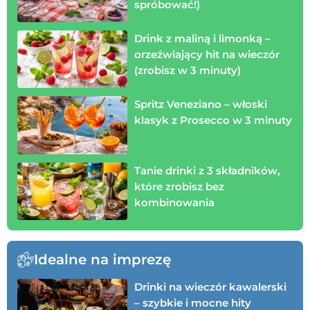
spróbować!)
Drink z maliną i limonką –
orzeźwiający hit na wieczór
(zrobisz w 3 minuty)
Spritz Veneziano – włoski
klasyk z Prosecco w 3 minuty
Tanie drinki z 3 składników,
które zrobisz bez
kombinowania
Idealne na imprezę
Drinki na wieczór kawalerski
– szybkie i mocne hity