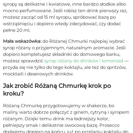
syropy są delikatne i kwiatowe, inne bardzo słodkie albo
mocno perfumowane. Jeśli robisz ten drink pierwszy raz,
możesz zacząć od 15 ml syropu, spróbować bazę po
wstrząśnięciu i dopiero wtedy zdecydować, czy dodać
pełne 20 ml.
Mała wskazówka:
do Różanej Chmurki najlepiej wybrać
syrop różany o przyjemnym, naturalnym aromacie. Jeśli
dopiero kompletujesz składniki do domowego barku,
możesz sprawdzić
syrop różany do drinków i lemoniad
—
przyda się nie tylko do tego koktajlu, ale też do spritzów,
mocktaili i deserowych drinków.
Jak zrobić Różaną Chmurkę krok po
kroku?
Różaną Chmurkę przygotowujemy w shakerze, bo
maliny warto dobrze połączyć z ginem, cytryną i syropem
różanym. Dzięki temu drink ma ładniejszy kolor,
pełniejszy smak i delikatnie owocową bazę. Prosecco
dodajemy dopiero na końcu, już po przelaniu koktajlu do