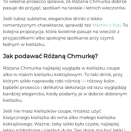
To właśnie prosecco sprawia, że Różana Chmurka dobrze
pasuje do przyjęć, spotkań na tarasie i letnich wieczorów.
Jeśli lubisz subtelne, eleganckie drinki o lekko
romantycznym charakterze, sprawdź też
Martini z liczi
. To
kolejna propozycja, która świetnie pasuje na wieczór z
przyjaciółkami albo spokojne spotkanie przy czymś
ładnym w kieliszku.
Jak podawać Różaną Chmurkę?
Różana Chmurka najlepiej wygląda w kieliszku coupe
albo w niskim kieliszku koktajlowym. To taki drink, przy
którym szkło naprawdę robi różnicę — różowy kolor,
bąbelki prosecco i delikatna dekoracja od razu wyglądają
bardziej elegancko, kiedy podamy je w dobrze dobranym
kieliszku.
Jeśli nie masz kieliszków coupe, możesz użyć
klasycznego kieliszka do wina albo małego kieliszka
koktajlowego. Ważne, żeby szkło było czyste, najlepiej
lekko schłodzone i niezbyt duże. Ten drink ma być lekki i