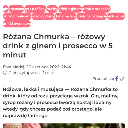
gin
prosecco
syrop różany
maliny
drink z ginem
drink z prosecco
drink z malinami
różowy drink
drink na lato
drink na przyjęcie
lekki drink
drinki owocowe
Różana Chmurka – różowy
drink z ginem i prosecco w 5
minut
Ewa Madej,
26 czerwca 2026, 21:44
Przeczytaj w ok. 7 min.
Podziel się
Różowa, lekka i musująca — Różana Chmurka to
drink, który od razu przyciąga wzrok. Gin, maliny,
syrop różany i prosecco tworzą koktajl idealny
wtedy, gdy chcesz podać coś prostego, ale
naprawdę ładnego.