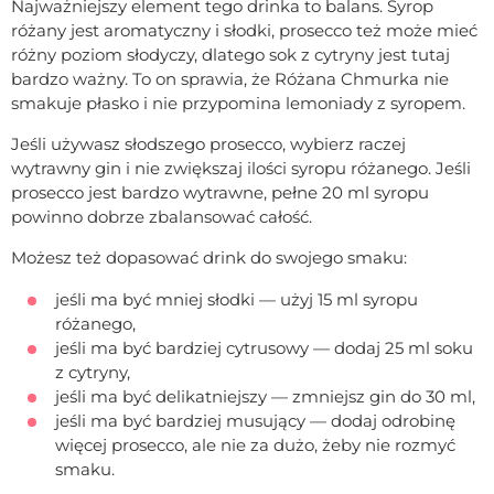
Najważniejszy element tego drinka to balans. Syrop
różany jest aromatyczny i słodki, prosecco też może mieć
różny poziom słodyczy, dlatego sok z cytryny jest tutaj
bardzo ważny. To on sprawia, że Różana Chmurka nie
smakuje płasko i nie przypomina lemoniady z syropem.
Jeśli używasz słodszego prosecco, wybierz raczej
wytrawny gin i nie zwiększaj ilości syropu różanego. Jeśli
prosecco jest bardzo wytrawne, pełne 20 ml syropu
powinno dobrze zbalansować całość.
Możesz też dopasować drink do swojego smaku:
jeśli ma być mniej słodki — użyj 15 ml syropu
różanego,
jeśli ma być bardziej cytrusowy — dodaj 25 ml soku
z cytryny,
jeśli ma być delikatniejszy — zmniejsz gin do 30 ml,
jeśli ma być bardziej musujący — dodaj odrobinę
więcej prosecco, ale nie za dużo, żeby nie rozmyć
smaku.