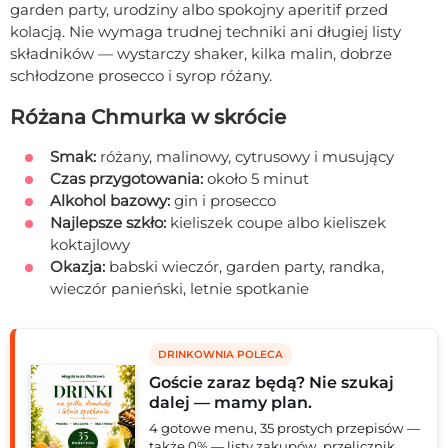
garden party, urodziny albo spokojny aperitif przed
kolacją. Nie wymaga trudnej techniki ani długiej listy
składników — wystarczy shaker, kilka malin, dobrze
schłodzone prosecco i syrop różany.
Różana Chmurka w skrócie
Smak:
różany, malinowy, cytrusowy i musujący
Czas przygotowania:
około 5 minut
Alkohol bazowy:
gin i prosecco
Najlepsze szkło:
kieliszek coupe albo kieliszek
koktajlowy
Okazja:
babski wieczór, garden party, randka,
wieczór panieński, letnie spotkanie
DRINKOWNIA POLECA
Goście zaraz będą? Nie szukaj
dalej — mamy plan.
4 gotowe menu, 35 prostych przepisów —
także 0% — listy zakupów, przelicznik