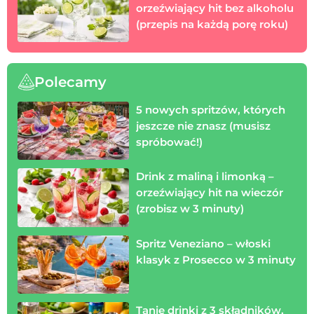
orzeźwiający hit bez alkoholu
(przepis na każdą porę roku)
Polecamy
5 nowych spritzów, których
jeszcze nie znasz (musisz
spróbować!)
Drink z maliną i limonką –
orzeźwiający hit na wieczór
(zrobisz w 3 minuty)
Spritz Veneziano – włoski
klasyk z Prosecco w 3 minuty
Tanie drinki z 3 składników,