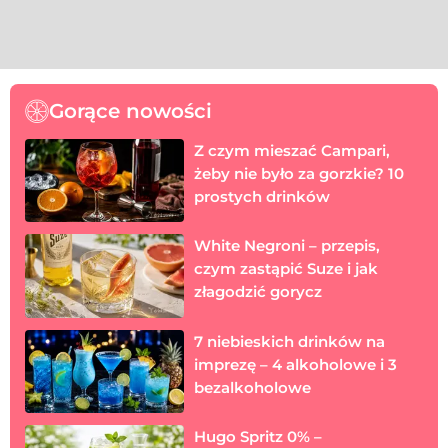
Gorące nowości
Z czym mieszać Campari,
żeby nie było za gorzkie? 10
prostych drinków
White Negroni – przepis,
czym zastąpić Suze i jak
złagodzić gorycz
7 niebieskich drinków na
imprezę – 4 alkoholowe i 3
bezalkoholowe
Hugo Spritz 0% –