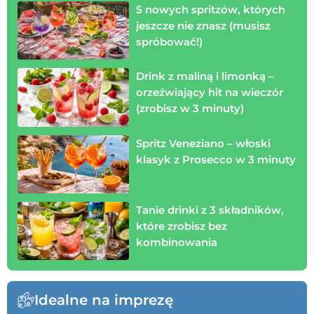
5 nowych spritzów, których
jeszcze nie znasz (musisz
spróbować!)
Drink z maliną i limonką –
orzeźwiający hit na wieczór
(zrobisz w 3 minuty)
Spritz Veneziano – włoski
klasyk z Prosecco w 3 minuty
Tanie drinki z 3 składników,
które zrobisz bez
kombinowania
Idealne na imprezę