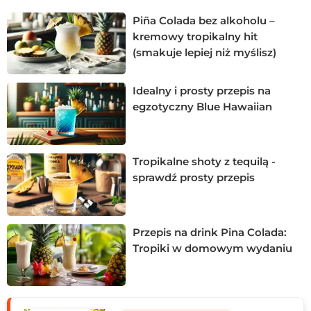
smakowe. W jego skład wchodzi ciemny rum, który
Piña Colada bez alkoholu –
nadaje bogaty i głęboki smak, kontrastując z kwaśną
kremowy tropikalny hit
świeżością soku z limonki. Dodatek syropu z cukru
(smakuje lepiej niż myślisz)
trzcinowego delikatnie równoważy smaki, a to wszystko
dopełnione jest egzotyczną nutą likieru Campari -
spróbuj koniecznie!
Idealny i prosty przepis na
egzotyczny Blue Hawaiian
Tropikalne shoty z tequilą -
sprawdź prosty przepis
Przepis na drink Pina Colada:
Tropiki w domowym wydaniu