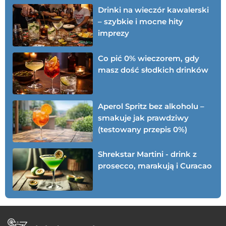
Drinki na wieczór kawalerski
– szybkie i mocne hity
imprezy
Co pić 0% wieczorem, gdy
masz dość słodkich drinków
Aperol Spritz bez alkoholu –
smakuje jak prawdziwy
(testowany przepis 0%)
Shrekstar Martini - drink z
prosecco, marakują i Curacao