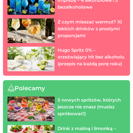
imprezę – 4 alkoholowe i 3
bezalkoholowe
Z czym mieszać wermut? 10
lekkich drinków z prostymi
proporcjami
Hugo Spritz 0% –
orzeźwiający hit bez alkoholu
(przepis na każdą porę roku)
Polecamy
5 nowych spritzów, których
jeszcze nie znasz (musisz
spróbować!)
Drink z maliną i limonką –