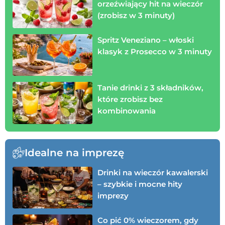
orzeźwiający hit na wieczór
(zrobisz w 3 minuty)
Spritz Veneziano – włoski
klasyk z Prosecco w 3 minuty
Tanie drinki z 3 składników,
które zrobisz bez
kombinowania
Idealne na imprezę
Drinki na wieczór kawalerski
– szybkie i mocne hity
imprezy
Co pić 0% wieczorem, gdy