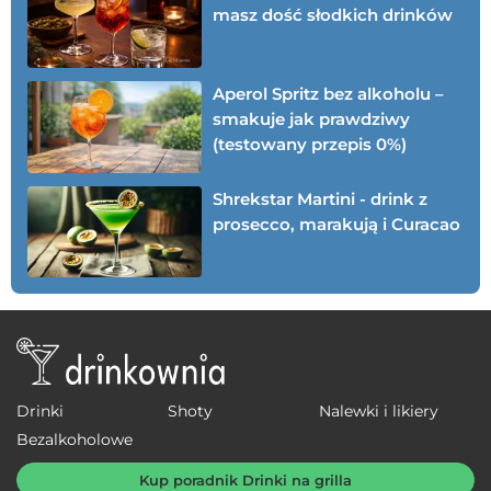
masz dość słodkich drinków
Aperol Spritz bez alkoholu –
smakuje jak prawdziwy
(testowany przepis 0%)
Shrekstar Martini - drink z
prosecco, marakują i Curacao
Drinki
Shoty
Nalewki i likiery
Bezalkoholowe
Kup poradnik Drinki na grilla