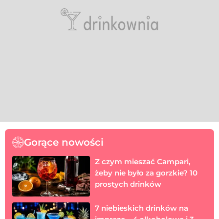
Gorące nowości
Z czym mieszać Campari,
żeby nie było za gorzkie? 10
prostych drinków
7 niebieskich drinków na