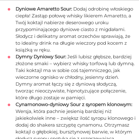
Dyniowe Amaretto Sour:
Dodaj odrobinę włoskiego
ciepła! Zastąp połowę whisky likierem Amaretto, a
Twój koktajl nabierze deserowego uroku
przypominającego dyniowe ciasto z migdałami.
Słodycz i delikatny aromat orzechów sprawiają, że
to idealny drink na długie wieczory pod kocem z
książką w ręku.
Dymny Dyniowy Sour:
Jeśli lubisz głębsze, bardziej
złożone smaki – wybierz whisky torfową lub dymną.
Taki koktajl ma w sobie coś tajemniczego, jak
wieczorne ognisko w chłodny, jesienny dzień.
Dymny aromat łączy się z dyniową słodyczą,
tworząc nieoczywiste, hipnotyzujące połączenie,
które długo zostaje w pamięci.
Cynamonowo-dyniowy Sour z syropem klonowym:
Wersja, która pachnie jesienią bardziej niż
jakiekolwiek inne – zwiększ ilość syropu klonowego i
dodaj do shakera szczyptę cynamonu. Otrzymasz
koktajl o głębokiej, bursztynowej barwie, w którym
słodycz syropu spotyka się z rozgrzewającą