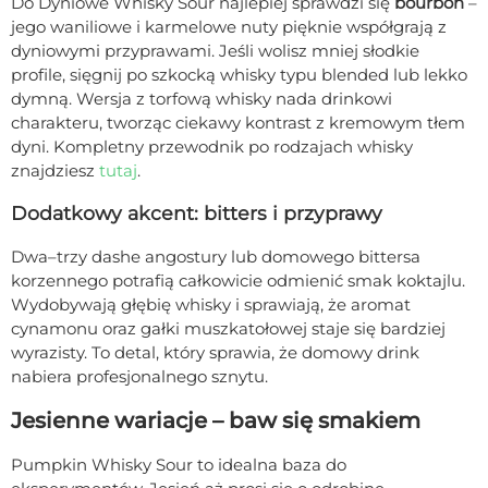
Do Dyniowe Whisky Sour najlepiej sprawdzi się
bourbon
–
jego waniliowe i karmelowe nuty pięknie współgrają z
dyniowymi przyprawami. Jeśli wolisz mniej słodkie
profile, sięgnij po szkocką whisky typu blended lub lekko
dymną. Wersja z torfową whisky nada drinkowi
charakteru, tworząc ciekawy kontrast z kremowym tłem
dyni. Kompletny przewodnik po rodzajach whisky
znajdziesz
tutaj
.
Dodatkowy akcent: bitters i przyprawy
Dwa–trzy dashe angostury lub domowego bittersa
korzennego potrafią całkowicie odmienić smak koktajlu.
Wydobywają głębię whisky i sprawiają, że aromat
cynamonu oraz gałki muszkatołowej staje się bardziej
wyrazisty. To detal, który sprawia, że domowy drink
nabiera profesjonalnego sznytu.
Jesienne wariacje – baw się smakiem
Pumpkin Whisky Sour to idealna baza do