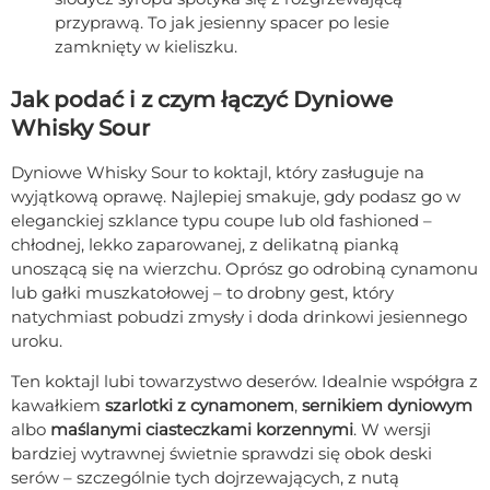
przyprawą. To jak jesienny spacer po lesie
zamknięty w kieliszku.
Jak podać i z czym łączyć Dyniowe
Whisky Sour
Dyniowe Whisky Sour to koktajl, który zasługuje na
wyjątkową oprawę. Najlepiej smakuje, gdy podasz go w
eleganckiej szklance typu coupe lub old fashioned –
chłodnej, lekko zaparowanej, z delikatną pianką
unoszącą się na wierzchu. Oprósz go odrobiną cynamonu
lub gałki muszkatołowej – to drobny gest, który
natychmiast pobudzi zmysły i doda drinkowi jesiennego
uroku.
Ten koktajl lubi towarzystwo deserów. Idealnie współgra z
kawałkiem
szarlotki z cynamonem
,
sernikiem dyniowym
albo
maślanymi ciasteczkami korzennymi
. W wersji
bardziej wytrawnej świetnie sprawdzi się obok deski
serów – szczególnie tych dojrzewających, z nutą