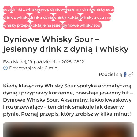
sour
drinki z whisky
syrop dyniowy
jesienny drink
whisky sour
drink z whisky
drink z dynią
whisky koktajl
whisky z cytryną
whisky przepis
koktajle na jesień
dyniowe whisky sour
Dyniowe Whisky Sour –
jesienny drink z dynią i whisky
Ewa Madej,
19 października 2025, 08:12
Przeczytaj w ok. 6 min.
Podziel się
Kiedy klasyczny Whisky Sour spotyka aromatyczną
dynię i przyprawy korzenne, powstaje jesienny hit –
Dyniowe Whisky Sour. Aksamitny, lekko kwaskowy
i rozgrzewający – ten drink smakuje jak deser w
płynie. Poznaj przepis, który zrobisz w kilka minut!