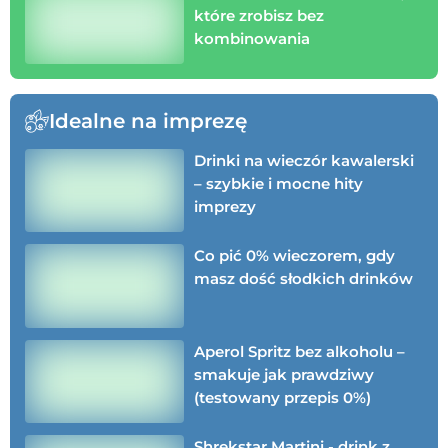
które zrobisz bez
kombinowania
Idealne na imprezę
Drinki na wieczór kawalerski
– szybkie i mocne hity
imprezy
Co pić 0% wieczorem, gdy
masz dość słodkich drinków
Aperol Spritz bez alkoholu –
smakuje jak prawdziwy
(testowany przepis 0%)
Shrekstar Martini - drink z