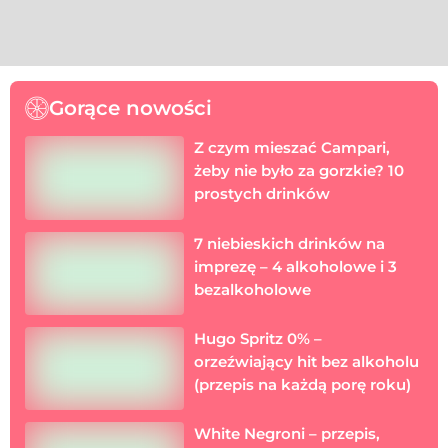
Gorące nowości
Z czym mieszać Campari,
żeby nie było za gorzkie? 10
prostych drinków
7 niebieskich drinków na
imprezę – 4 alkoholowe i 3
bezalkoholowe
Hugo Spritz 0% –
orzeźwiający hit bez alkoholu
(przepis na każdą porę roku)
White Negroni – przepis,