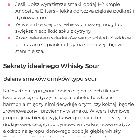
Jeśli lubisz wyrazistsze smaki, dodaj 1–2 krople
Angostura Bitters – lekka goryczka pięknie podkreśli
dyniowy aromat.
W wersji lżejszej użyj whisky o niższej mocy lub
zwiększ nieco ilość soku z cytryny.
Przed wlaniem składników warto schłodzić szkło w
zamrażarce – pianka utrzyma się dłużej i będzie
stabilniejsza.
Sekrety idealnego Whisky Sour
Balans smaków drinków typu sour
Każdy drink typu „sour” opiera się na trzech filarach:
kwasowości, słodyczy i mocy alkoholu. To właśnie
harmonia między nimi decyduje o tym, czy koktajl będzie
zrównoważony i przyjemny w smaku. W wersji dyniowej
proporcje nabierają wyjątkowego charakteru – cytryna
dodaje świeżości, syrop dyniowy wnosi kremową słodycz,
a odrobina syropu klonowego podbija głębię whisky.