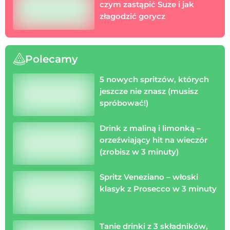
czym zastąpić Suze i jak
złagodzić gorycz
Polecamy
5 nowych spritzów, których
jeszcze nie znasz (musisz
spróbować!)
Drink z maliną i limonką –
orzeźwiający hit na wieczór
(zrobisz w 3 minuty)
Spritz Veneziano – włoski
klasyk z Prosecco w 3 minuty
Tanie drinki z 3 składników,