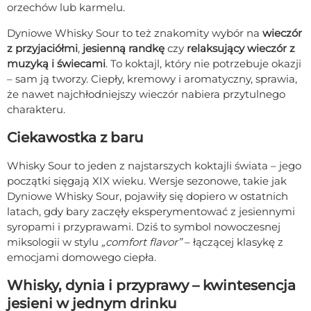
orzechów lub karmelu.
Dyniowe Whisky Sour to też znakomity wybór na
wieczór
z przyjaciółmi
,
jesienną randkę
czy
relaksujący wieczór z
muzyką i świecami
. To koktajl, który nie potrzebuje okazji
– sam ją tworzy. Ciepły, kremowy i aromatyczny, sprawia,
że nawet najchłodniejszy wieczór nabiera przytulnego
charakteru.
Ciekawostka z baru
Whisky Sour to jeden z najstarszych koktajli świata – jego
początki sięgają XIX wieku. Wersje sezonowe, takie jak
Dyniowe Whisky Sour, pojawiły się dopiero w ostatnich
latach, gdy bary zaczęły eksperymentować z jesiennymi
syropami i przyprawami. Dziś to symbol nowoczesnej
miksologii w stylu
„comfort flavor”
– łączącej klasykę z
emocjami domowego ciepła.
Whisky, dynia i przyprawy – kwintesencja
jesieni w jednym drinku