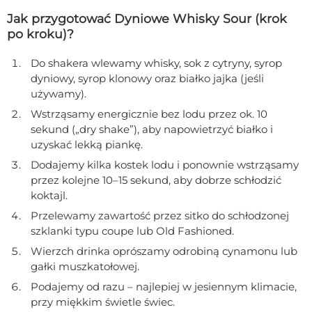
Jak przygotować Dyniowe Whisky Sour (krok
po kroku)?
Do shakera wlewamy whisky, sok z cytryny, syrop
dyniowy, syrop klonowy oraz białko jajka (jeśli
używamy).
Wstrząsamy energicznie bez lodu przez ok. 10
sekund („dry shake”), aby napowietrzyć białko i
uzyskać lekką piankę.
Dodajemy kilka kostek lodu i ponownie wstrząsamy
przez kolejne 10–15 sekund, aby dobrze schłodzić
koktajl.
Przelewamy zawartość przez sitko do schłodzonej
szklanki typu coupe lub Old Fashioned.
Wierzch drinka oprószamy odrobiną cynamonu lub
gałki muszkatołowej.
Podajemy od razu – najlepiej w jesiennym klimacie,
przy miękkim świetle świec.