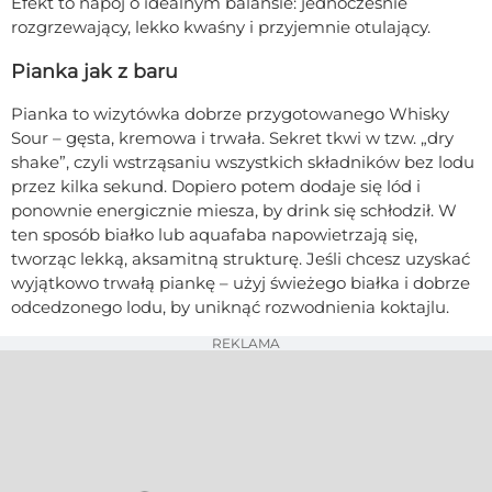
Efekt to napój o idealnym balansie: jednocześnie
rozgrzewający, lekko kwaśny i przyjemnie otulający.
Pianka jak z baru
Pianka to wizytówka dobrze przygotowanego Whisky
Sour – gęsta, kremowa i trwała. Sekret tkwi w tzw. „dry
shake”, czyli wstrząsaniu wszystkich składników bez lodu
przez kilka sekund. Dopiero potem dodaje się lód i
ponownie energicznie miesza, by drink się schłodził. W
ten sposób białko lub aquafaba napowietrzają się,
tworząc lekką, aksamitną strukturę. Jeśli chcesz uzyskać
wyjątkowo trwałą piankę – użyj świeżego białka i dobrze
odcedzonego lodu, by uniknąć rozwodnienia koktajlu.
REKLAMA