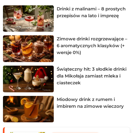
ściągę, która pomoże dobrać smak do okazji.
Drinki z malinami – 8 prostych
przepisów na lato i imprezę
Zimowe drinki rozgrzewające –
6 aromatycznych klasyków (+
wersje 0%)
Świąteczny hit: 3 słodkie drinki
dla Mikołaja zamiast mleka i
ciasteczek
Miodowy drink z rumem i
imbirem na zimowe wieczory