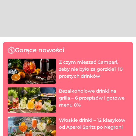
Gorące nowości
Z czym mieszać Campari,
żeby nie było za gorzkie? 10
prostych drinków
Bezalkoholowe drinki na
grilla – 6 przepisów i gotowe
menu 0%
Włoskie drinki – 12 klasyków
od Aperol Spritz po Negroni