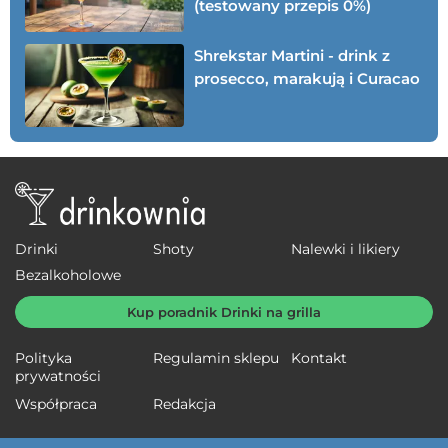
(testowany przepis 0%)
Shrekstar Martini - drink z
prosecco, marakują i Curacao
Drinki
Shoty
Nalewki i likiery
Bezalkoholowe
Kup poradnik Drinki na grilla
Polityka
Regulamin sklepu
Kontakt
prywatności
Współpraca
Redakcja