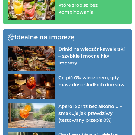
które zrobisz bez
kombinowania
Idealne na imprezę
Drinki na wieczór kawalerski
– szybkie i mocne hity
imprezy
Co pić 0% wieczorem, gdy
masz dość słodkich drinków
Aperol Spritz bez alkoholu –
smakuje jak prawdziwy
(testowany przepis 0%)