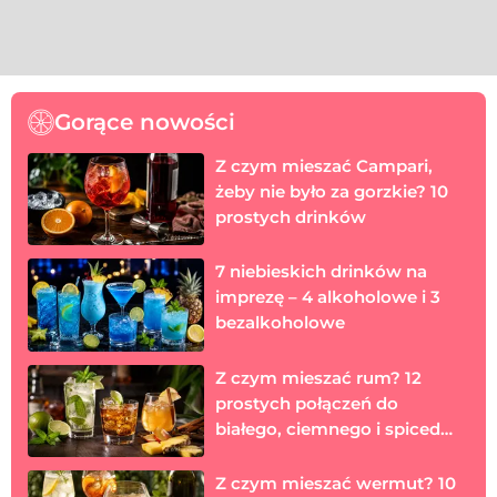
Gorące nowości
Z czym mieszać Campari,
żeby nie było za gorzkie? 10
prostych drinków
7 niebieskich drinków na
imprezę – 4 alkoholowe i 3
bezalkoholowe
Z czym mieszać rum? 12
prostych połączeń do
białego, ciemnego i spiced
rumu
Z czym mieszać wermut? 10