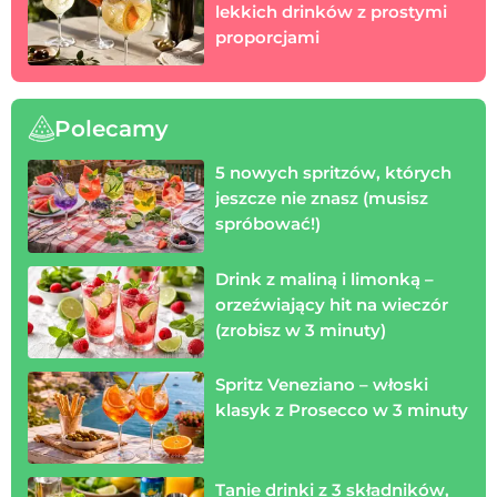
lekkich drinków z prostymi
proporcjami
Polecamy
5 nowych spritzów, których
jeszcze nie znasz (musisz
spróbować!)
Drink z maliną i limonką –
orzeźwiający hit na wieczór
(zrobisz w 3 minuty)
Spritz Veneziano – włoski
klasyk z Prosecco w 3 minuty
Tanie drinki z 3 składników,