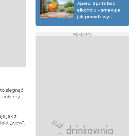
Aperol Spritz bez
alkoholu – smakuje
jak prawdziwy
(testowany przepis
0%)
REKLAMA
to sięgnąć
zioła czy
je jak z
fekt „wow”.