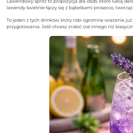
Lawendowy spritz to propozycja dla osób, które lubią de
lawendy świetnie łączy się z bąbelkami prosecco, tworząc 
To jeden z tych drinków, który robi ogromne wrażenie ju
przygotowania. Jeśli chcesz zrobić coś innego niż klasycz