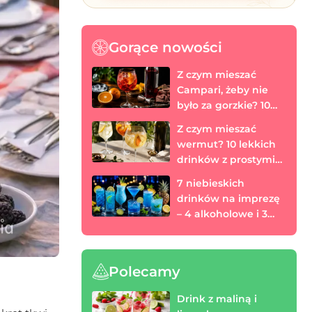
Gorące nowości
Z czym mieszać
Campari, żeby nie
było za gorzkie? 10
prostych drinków
Z czym mieszać
wermut? 10 lekkich
drinków z prostymi
proporcjami
7 niebieskich
drinków na imprezę
– 4 alkoholowe i 3
bezalkoholowe
Polecamy
Drink z maliną i