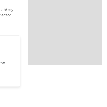
ziół czy
ieczór.
zne