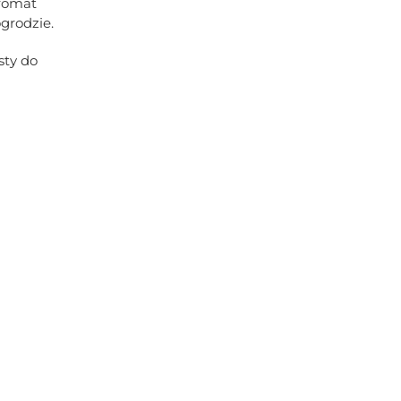
aromat
ogrodzie.
sty do