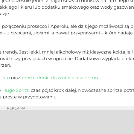
i jednocześnie jeden z najprostszych drinków na lato. Jego s
 lekkiego likieru lub dodatku smakowego oraz wody gazowan
azję.
połączeniu prosecco i Aperolu, ale dziś jego możliwości są p
cje – z owocami, ziołami, a nawet przyprawami – które nadaj
 trendy. Jest lekki, mniej alkoholowy niż klasyczne koktajle i
zorach czy przyjęciach w ogrodzie. Dodatkowo wygląda efekt
rzeń.
 lato
oraz
proste drinki do zrobienia w domu
.
y
Hugo Spritz
, czas pójść krok dalej. Nowoczesne spritze potr
e proste w przygotowaniu.
REKLAMA