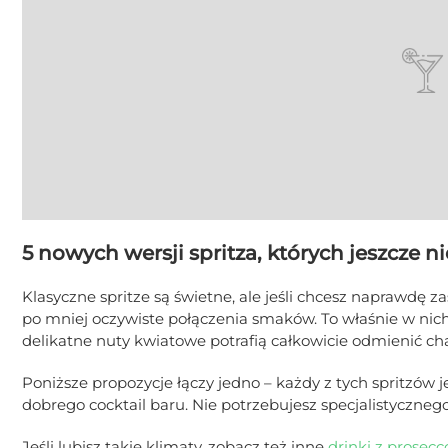
5 nowych wersji spritza, których jeszcze n
Klasyczne spritze są świetne, ale jeśli chcesz naprawdę 
po mniej oczywiste połączenia smaków. To właśnie w nich 
delikatne nuty kwiatowe potrafią całkowicie odmienić cha
Poniższe propozycje łączy jedno – każdy z tych spritzów 
dobrego cocktail baru. Nie potrzebujesz specjalistyczneg
Jeśli lubisz takie klimaty, zobacz też inne
drinki z prosecc