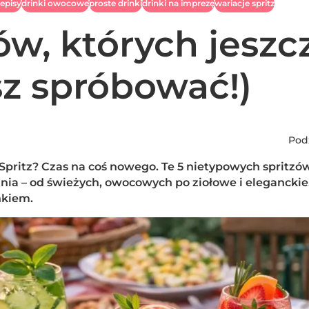
zepisy
drinki owocowe
proste drinki
drinki na imprezę
wariacje spritz
ów, których jeszc
sz spróbować!)
Podz
 Spritz? Czas na coś nowego. Te 5 nietypowych spritzó
nia – od świeżych, owocowych po ziołowe i eleganckie
nkiem.