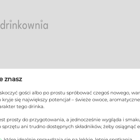
ie znasz
zaskoczyć gości albo po prostu spróbować czegoś nowego, war
kryje się największy potencjał – świeże owoce, aromatyczne 
rakter tego drinka.
jest prosty do przygotowania, a jednocześnie wygląda i smaku
o sprzętu ani trudno dostępnych składników, żeby osiągnąć e
o
, które idealnie sprawdzają się na lekkie, letnie spotkania.