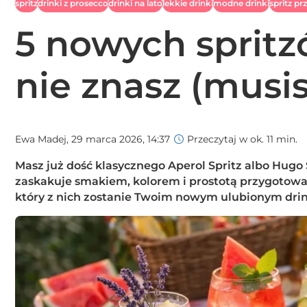
spritz
drinki z prosecco
drinki na lato
lekkie drinki
modne drinki
spritz pr
5 nowych spritz
nie znasz (musi
Ewa Madej,
29 marca 2026, 14:37
Przeczytaj w ok. 11 min.
Masz już dość klasycznego Aperol Spritz albo Hugo
zaskakuje smakiem, kolorem i prostotą przygotowa
który z nich zostanie Twoim nowym ulubionym dri