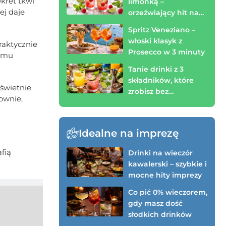
ekret tkwi
limonką –
ej daje
orzeźwiający hit na
wieczór (zrobisz w 3
Spritz Veneziano –
minuty)
włoski klasyk z
raktycznie
Prosecco w 3 minuty
ą mu
Tanie drinki z 3
składników, które
 świetnie
zrobisz bez
ownie,
kombinowania
Idealne na imprezę
afią
Drinki na wieczór
kawalerski – szybkie i
mocne hity imprezy
Co pić 0% wieczorem,
gdy masz dość
słodkich drinków