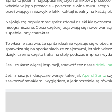
Spritz to jeden z najpopularniejszych drinków z prosecco 
właśnie w jego prostocie – połączenie wina musującego,
orzeźwiający i niezwykle lekki koktajl idealny na każdą ok
Największą popularność spritz zdobył dzięki klasycznemu 
nieograniczone. Coraz częściej pojawiają się nowe waria
zupełnie inny charakter.
To właśnie sprawia, że spritz idealnie wpisuje się w obecne
sprawdza się na spotkaniach ze znajomymi, letnich wiec
dzięki czemu często trafia na stoły podczas imprez i wyda
Jeśli szukasz więcej inspiracji, sprawdź też nasze
drinki na
Jeśli znasz już klasyczne wersje, takie jak
Aperol Spritz
cz
zaskoczyć smakiem i wyglądem, a jednocześnie są równi