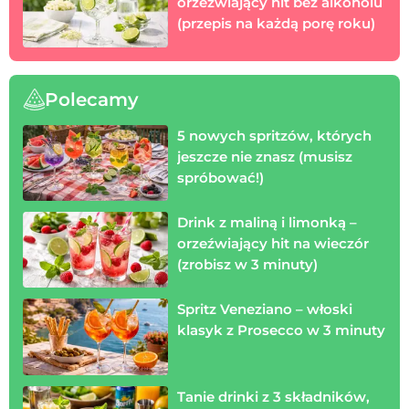
orzeźwiający hit bez alkoholu
(przepis na każdą porę roku)
Polecamy
5 nowych spritzów, których
jeszcze nie znasz (musisz
spróbować!)
Drink z maliną i limonką –
orzeźwiający hit na wieczór
(zrobisz w 3 minuty)
Spritz Veneziano – włoski
klasyk z Prosecco w 3 minuty
Tanie drinki z 3 składników,