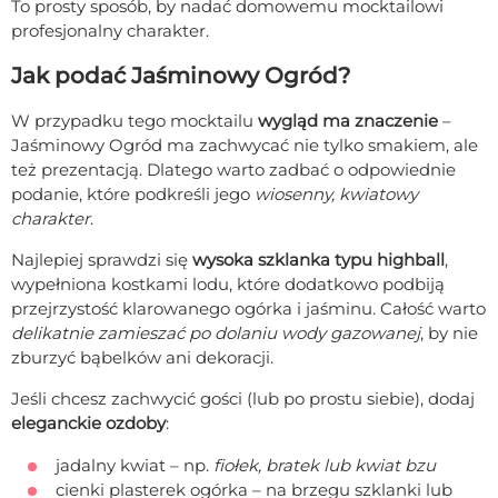
To prosty sposób, by nadać domowemu mocktailowi
profesjonalny charakter.
Jak podać Jaśminowy Ogród?
W przypadku tego mocktailu
wygląd ma znaczenie
–
Jaśminowy Ogród ma zachwycać nie tylko smakiem, ale
też prezentacją. Dlatego warto zadbać o odpowiednie
podanie, które podkreśli jego
wiosenny, kwiatowy
charakter
.
Najlepiej sprawdzi się
wysoka szklanka typu highball
,
wypełniona kostkami lodu, które dodatkowo podbiją
przejrzystość klarowanego ogórka i jaśminu. Całość warto
delikatnie zamieszać po dolaniu wody gazowanej
, by nie
zburzyć bąbelków ani dekoracji.
Jeśli chcesz zachwycić gości (lub po prostu siebie), dodaj
eleganckie ozdoby
:
jadalny kwiat – np.
fiołek, bratek lub kwiat bzu
cienki plasterek ogórka – na brzegu szklanki lub