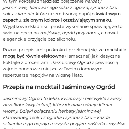
W tym koktajlu znajdziesz połączenie
herbaty
jaśminowej
,
klarowanego soku z ogórka
,
syropu z bzu
i
soku z limonki
, które razem tworzą napój o
kwiatowym
zapachu
,
zielonym kolorze
i
orzeźwiającym smaku
.
Wyjątkowe składniki i proste wykonanie sprawiają, że to
świetna opcja na
majówkę
,
ogród przy domu
, a nawet
eleganckie przyjęcie bez alkoholu.
Poznaj przepis krok po kroku i przekonaj się, że
mocktaile
mogą być równie efektowne
(i smaczne!) jak klasyczne
koktajle z procentami.
Jaśminowy Ogród
z pewnością
zajmie honorowe miejsce w Twoim domowym
repertuarze napojów na wiosnę i lato.
Przepis na mocktail Jaśminowy Ogród
Jaśminowy Ogród to lekki, kwiatowy i niezwykle świeży
bezalkoholowy koktajl, który idealnie oddaje klimat
wiosny. Dzięki połączeniu herbaty jaśminowej,
klarowanego soku z ogórka i syropu z bzu – każda
szklanka tego napoju to czysta przyjemność dla zmysłów.