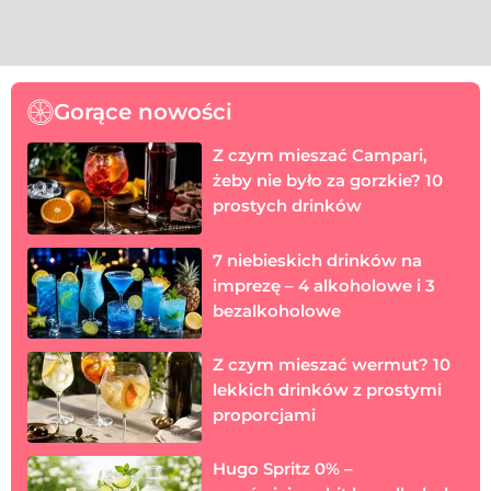
Gorące nowości
Z czym mieszać Campari,
żeby nie było za gorzkie? 10
prostych drinków
7 niebieskich drinków na
imprezę – 4 alkoholowe i 3
bezalkoholowe
Z czym mieszać wermut? 10
lekkich drinków z prostymi
proporcjami
Hugo Spritz 0% –