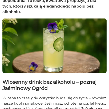
popołudnia. To lekka, kwiatowa propozycja dla
tych, którzy szukają eleganckiego napoju bez
alkoholu.
Wiosenny drink bez alkoholu – poznaj
Jaśminowy Ogród
Wiosna to czas, gdy wszystko budzi się do życia – również
nasze kubki smakowe! Jeśli masz ochotę na coś lekkiego,
pachnącego i świeżego, sięgnij po
mocktail Jaśminowy