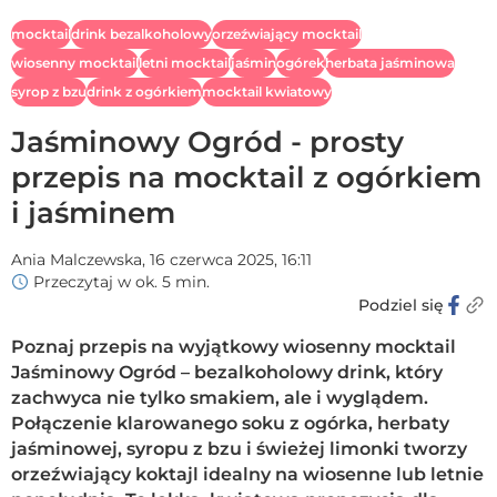
mocktail
drink bezalkoholowy
orzeźwiający mocktail
wiosenny mocktail
letni mocktail
jaśmin
ogórek
herbata jaśminowa
syrop z bzu
drink z ogórkiem
mocktail kwiatowy
Jaśminowy Ogród - prosty
przepis na mocktail z ogórkiem
i jaśminem
Ania Malczewska,
16 czerwca 2025, 16:11
Przeczytaj w ok. 5 min.
Podziel się
Poznaj przepis na wyjątkowy wiosenny mocktail
Jaśminowy Ogród – bezalkoholowy drink, który
zachwyca nie tylko smakiem, ale i wyglądem.
Połączenie klarowanego soku z ogórka, herbaty
jaśminowej, syropu z bzu i świeżej limonki tworzy
orzeźwiający koktajl idealny na wiosenne lub letnie