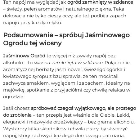
Ten napój ma wyglądać jak
ogród zamknięty w szklance
– świeży, pełen aromatów i naturalnego piękna. Taka
dekoracja nie tylko cieszy oczy, ale też podbija zapach
napoju przy każdym łyku.
Podsumowanie – spróbuj Jaśminowego
Ogrodu tej wiosny
Jaśminowy Ogród
to więcej niż zwykły napój bez
alkoholu – to
wiosna zamknięta w szklance
. Połączenie
aromatycznej herbaty jaśminowej, świeżego ogórka i
kwiatowego syropu z bzu sprawia, że ten mocktail
zachwyca smakiem, wyglądem i zapachem. Idealny na
majówkę, spotkanie z przyjaciółmi czy chwilę relaksu w
ogrodzie.
Jeśli chcesz
spróbować czegoś wyjątkowego, ale prostego
do zrobienia
– ten przepis jest właśnie dla Ciebie. Lekki,
elegancki i niezwykle orzeźwiający – bez grama alkoholu.
Wystarczy kilka składników i chwila pracy, by stworzyć
napój, który zachwyci każdego domowego barmana.