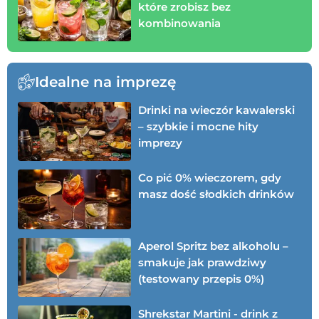
które zrobisz bez
kombinowania
Idealne na imprezę
Drinki na wieczór kawalerski
– szybkie i mocne hity
imprezy
Co pić 0% wieczorem, gdy
masz dość słodkich drinków
Aperol Spritz bez alkoholu –
smakuje jak prawdziwy
(testowany przepis 0%)
Shrekstar Martini - drink z