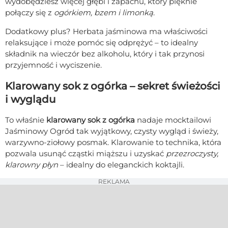
wydobędziesz więcej głębi i zapachu, który pięknie
połączy się z
ogórkiem, bzem i limonką
.
Dodatkowy plus? Herbata jaśminowa ma właściwości
relaksujące i może pomóc się odprężyć – to idealny
składnik na wieczór bez alkoholu, który i tak przynosi
przyjemność i wyciszenie.
Klarowany sok z ogórka – sekret świeżości
i wyglądu
To właśnie
klarowany sok z ogórka
nadaje mocktailowi
Jaśminowy Ogród tak wyjątkowy, czysty wygląd i świeży,
warzywno-ziołowy posmak. Klarowanie to technika, która
pozwala usunąć cząstki miąższu i uzyskać
przezroczysty,
klarowny płyn
– idealny do eleganckich koktajli.
REKLAMA