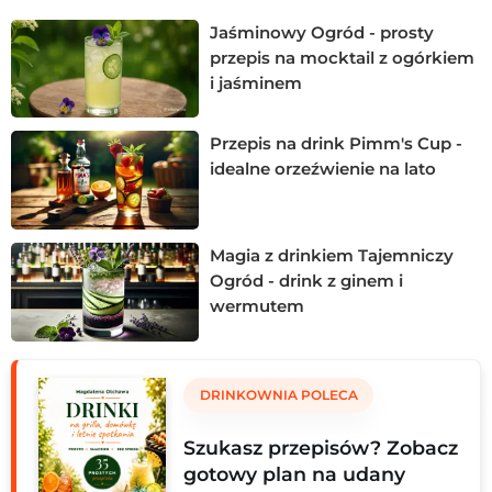
efektowne koktajle z ogórkiem – zarówno alkoholowe, jak
Jaśminowy Ogród - prosty
i bezalkoholowe.
przepis na mocktail z ogórkiem
i jaśminem
Przepis na drink Pimm's Cup -
idealne orzeźwienie na lato
Magia z drinkiem Tajemniczy
Ogród - drink z ginem i
wermutem
DRINKOWNIA POLECA
Szukasz przepisów? Zobacz
gotowy plan na udany