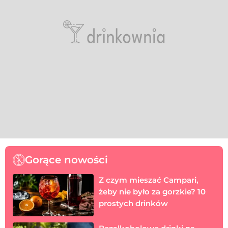
Gorące nowości
Z czym mieszać Campari,
żeby nie było za gorzkie? 10
prostych drinków