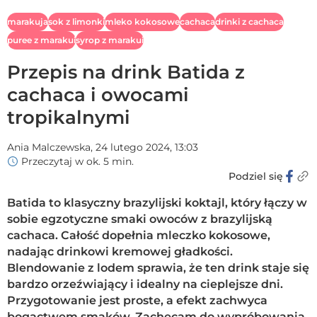
marakuja
sok z limonki
mleko kokosowe
cachaca
drinki z cachaca
puree z marakui
syrop z marakui
Przepis na drink Batida z
cachaca i owocami
tropikalnymi
Ania Malczewska,
24 lutego 2024, 13:03
Przeczytaj w ok. 5 min.
Podziel się
Batida to klasyczny brazylijski koktajl, który łączy w
sobie egzotyczne smaki owoców z brazylijską
cachaca. Całość dopełnia mleczko kokosowe,
nadając drinkowi kremowej gładkości.
Blendowanie z lodem sprawia, że ten drink staje się
bardzo orzeźwiający i idealny na cieplejsze dni.
Przygotowanie jest proste, a efekt zachwyca
bogactwem smaków. Zachęcam do wypróbowania