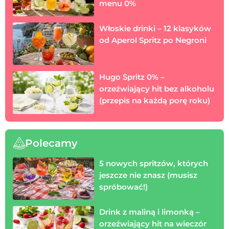
menu 0%
Włoskie drinki – 12 klasyków
od Aperol Spritz po Negroni
Hugo Spritz 0% –
orzeźwiający hit bez alkoholu
(przepis na każdą porę roku)
Polecamy
5 nowych spritzów, których
jeszcze nie znasz (musisz
spróbować!)
Drink z maliną i limonką –
orzeźwiający hit na wieczór