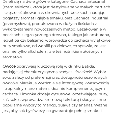
Dzieli się na dwie główne kategorie: Cachaca artesanal
(rzemieślnicza), która jest destylowana w małych partiach
i często leżakowana w drewnianych beczkach, nadając
bogatszy aromat i głębię smaku, oraz Cachaca industrial
(przemysłowa), produkowana w dużych ilościach z
wykorzystaniem nowoczesnych metod. Leżakowanie w
beczkach z egzotycznego drewna, takiego jak amburana,
jequitibá czy bálsamo, wprowadza do cachaca wyjątkowe
nuty smakowe, od wanilii po ziołowe, co sprawia, że jest
ona nie tylko alkoholem, ale też nośnikiem złożonych
aromatów.
Owoce
odgrywają kluczową rolę w drinku Batida,
nadając jej charakterystyczną słodycz i świeżość. Wybór
soku zależy od preferencji oraz dostępności sezonowych
owoców. Marakuja wyróżnia się intensywną kwasowością
i tropikalnym aromatem, idealnie komplementującym
cachaca. Limonka dodaje cytrusowej orzeźwiającej nuty,
zaś kokos wprowadza kremową teksturę i słodycz. Inne
popularne wybory to mango, guawa czy ananas. Ważne
jest, aby sok był świeży, co gwarantuje pełnię smaku i