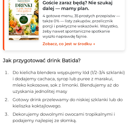
Goście zaraz będą? Nie szukaj
dalej — mamy plan.
4 gotowe menu, 35 prostych przepisów —
także 0% — listy zakupów, przelicznik
porcji i praktyczne wskazówki. Wszystko,
żeby nawet spontaniczne spotkanie
wyszło naprawdę fajnie.
Zobacz, co jest w środku →
Jak przygotować drink Batida?
Do kielicha blendera wsypujemy lód (1/2-3/4 szklanki)
i dodajemy cachaca, syrop lub puree z marakui,
mleko kokosowe, sok z limonki. Blendujemy aż do
uzyskania jednolitej masy
Gotowy drink przelewamy do niskiej szklanki lub do
kieliszka koktajlowego.
Dekorujemy dowolnymi owocami tropikalnymi i
podajemy najlepiej ze słomką.