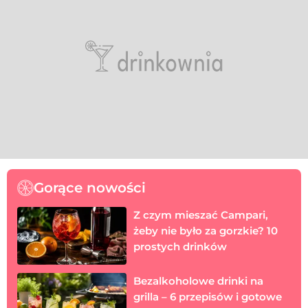
Gorące nowości
Z czym mieszać Campari,
żeby nie było za gorzkie? 10
prostych drinków
Bezalkoholowe drinki na
grilla – 6 przepisów i gotowe