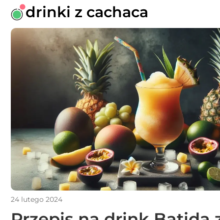
drinki z cachaca
24 lutego 2024
Przepis na drink Batida 