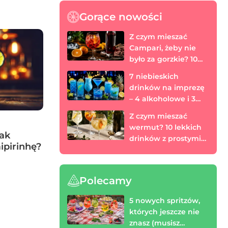
Gorące nowości
Z czym mieszać
Campari, żeby nie
było za gorzkie? 10
prostych drinków
7 niebieskich
drinków na imprezę
– 4 alkoholowe i 3
bezalkoholowe
Z czym mieszać
wermut? 10 lekkich
Jak
drinków z prostymi
ipirinhę?
proporcjami
Polecamy
5 nowych spritzów,
których jeszcze nie
znasz (musisz