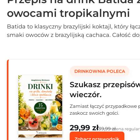
owocami tropikalnymi
Batida to klasyczny brazylijski koktajl, który ł
smaki owoców z brazylijską cachaca. Całość d
kokosowe, nadając drinkowi kremowej gładkoś
lodem sprawia, że ten drink staje się bardzo or
cieplejsze dni. Przygotowanie jest proste, a ef
bogactwem smaków. Zachęcam do wypróbowan
DRINKOWNIA POLECA
Batida i odkrycia smaków Brazylii we własny
Szukasz przepisó
wieczór.
Zamiast łączyć przypadkowe pr
zaskocz swoich gości.
29,99 zł
39,99 zł
cena regula
Zobacz przewodnik