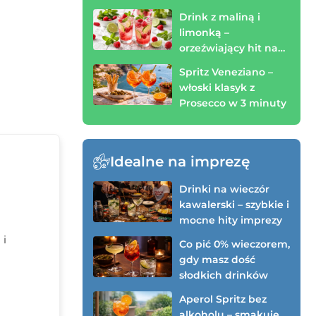
spróbować!)
Drink z maliną i
limonką –
orzeźwiający hit na
wieczór (zrobisz w 3
Spritz Veneziano –
minuty)
włoski klasyk z
Prosecco w 3 minuty
Idealne na imprezę
Drinki na wieczór
kawalerski – szybkie i
mocne hity imprezy
 i
Co pić 0% wieczorem,
gdy masz dość
słodkich drinków
Aperol Spritz bez
alkoholu – smakuje