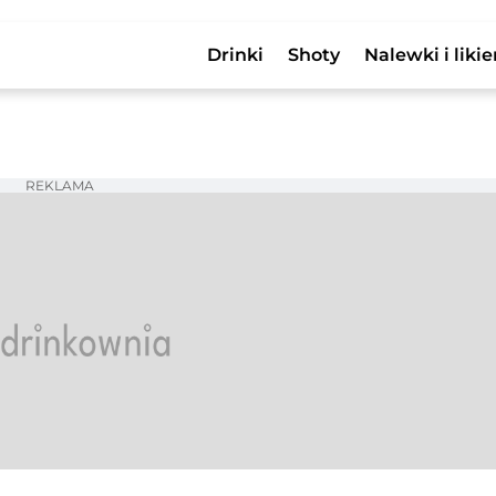
Drinki
Shoty
Nalewki i likie
REKLAMA