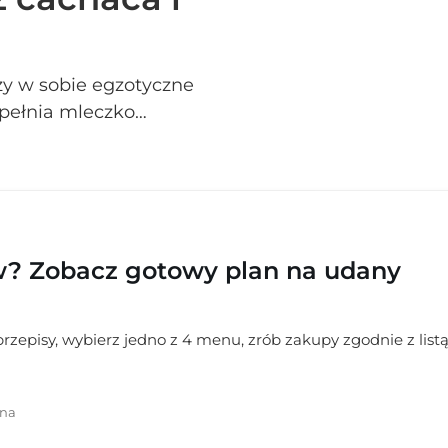
ączy w sobie egzotyczne
opełnia mleczko
ci. Blendowanie z
zeźwiający i idealny na
ekt zachwyca
ia przepisu na drink
m domu!
w? Zobacz gotowy plan na udany
zepisy, wybierz jedno z 4 menu, zrób zakupy zgodnie z listą
rna