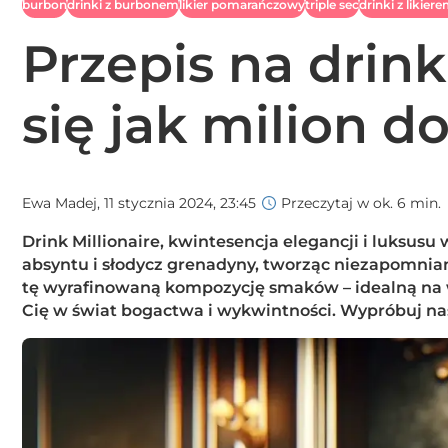
burbon
drinki z burbonem
likier pomarańczowy
triple sec
drinki z liki
Przepis na drink
się jak milion d
Ewa Madej,
11 stycznia 2024, 23:45
Przeczytaj w ok. 6 min.
Drink Millionaire, kwintesencja elegancji i luksusu
absyntu i słodycz grenadyny, tworząc niezapomni
tę wyrafinowaną kompozycję smaków – idealną na wy
Cię w świat bogactwa i wykwintności. Wypróbuj nasz