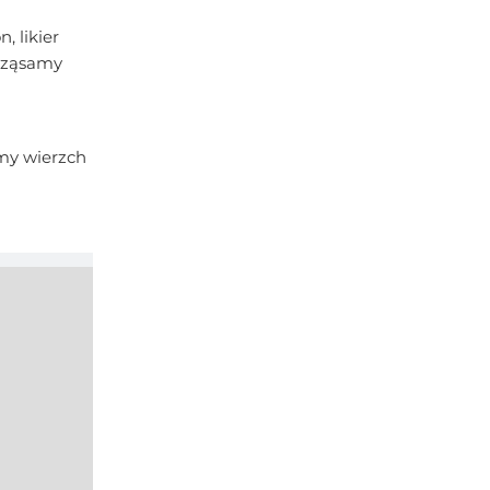
, likier
trząsamy
emy wierzch