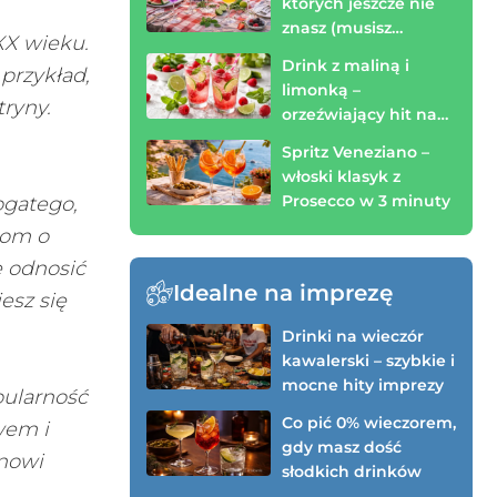
których jeszcze nie
znasz (musisz
XX wieku.
spróbować!)
Drink z maliną i
 przykład,
limonką –
tryny.
orzeźwiający hit na
wieczór (zrobisz w 3
Spritz Veneziano –
minuty)
włoski klasyk z
Prosecco w 3 minuty
bogatego,
bom o
 odnosić
Idealne na imprezę
esz się
Drinki na wieczór
kawalerski – szybkie i
mocne hity imprezy
pularność
Co pić 0% wieczorem,
wem i
gdy masz dość
anowi
słodkich drinków