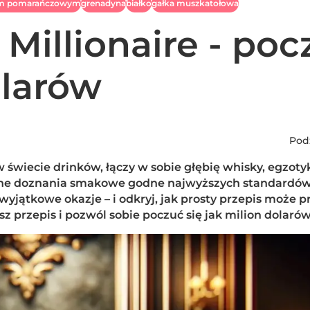
erem pomarańczowym
grenadyna
białko
gałka muszkatołowa
 Millionaire - poc
olarów
Podz
 w świecie drinków, łączy w sobie głębię whisky, egzoty
ane doznania smakowe godne najwyższych standardów
jątkowe okazje – i odkryj, jak prosty przepis może p
 przepis i pozwól sobie poczuć się jak milion dolarów