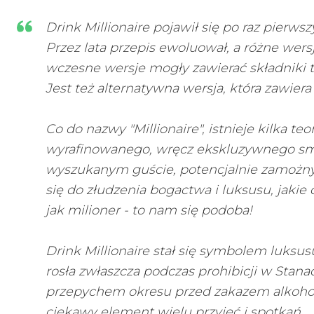
Drink Millionaire pojawił się po raz pierw
Przez lata przepis ewoluował, a różne wers
wczesne wersje mogły zawierać składniki tak
Jest też alternatywna wersja, która zawier
Co do nazwy "Millionaire", istnieje kilka t
wyrafinowanego, wręcz ekskluzywnego sm
wyszukanym guście, potencjalnie zamożny
się do złudzenia bogactwa i luksusu, jakie 
jak milioner - to nam się podoba!
Drink Millionaire stał się symbolem luksus
rosła zwłaszcza podczas prohibicji w Stana
przepychem okresu przed zakazem alkoholu
ciekawy element wielu przyjęć i spotkań.