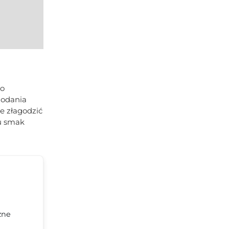
go
dodania
że złagodzić
mu smak
zne