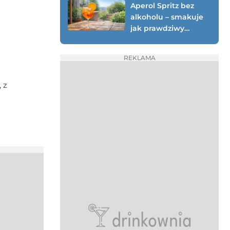
Aperol Spritz bez
alkoholu – smakuje
jak prawdziwy
(testowany przepis
0%)
REKLAMA
 z