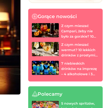
Gorące nowości
Z czym mieszać
Campari, żeby nie
było za gorzkie? 10
prostych drinków
Z czym mieszać
wermut? 10 lekkich
drinków z prostymi
proporcjami
7 niebieskich
drinków na imprezę
– 4 alkoholowe i 3
bezalkoholowe
Polecamy
5 nowych spritzów,