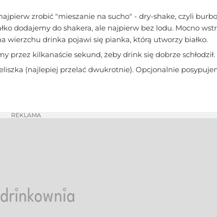
najpierw zrobić "mieszanie na sucho" - dry-shake, czyli burbon
iałko dodajemy do shakera, ale najpierw bez lodu. Mocno ws
 na wierzchu drinka pojawi się pianka, którą utworzy białko.
przez kilkanaście sekund, żeby drink się dobrze schłodził.
eliszka (najlepiej przelać dwukrotnie). Opcjonalnie posypuj
REKLAMA