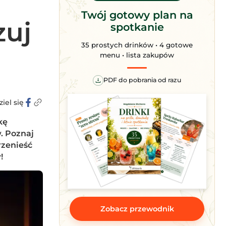
Twój gotowy plan na
zuj
spotkanie
35 prostych drinków • 4 gotowe
menu • lista zakupów
PDF do pobrania od razu
iel się
kę
. Poznaj
rzenieść
!
Zobacz przewodnik