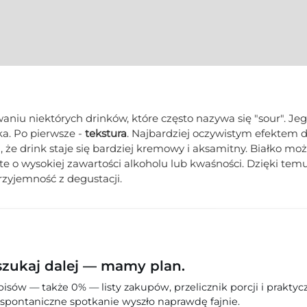
aniu niektórych drinków, które często nazywa się "sour". Je
ka. Po pierwsze -
tekstura
. Najbardziej oczywistym efektem 
a, że drink staje się bardziej kremowy i aksamitny. Białko mo
te o wysokiej zawartości alkoholu lub kwaśności. Dzięki te
rzyjemność z degustacji.
szukaj dalej — mamy plan.
sów — także 0% — listy zakupów, przelicznik porcji i praktyc
spontaniczne spotkanie wyszło naprawdę fajnie.