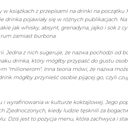
szy w książkach z przepisami na drinki na początku 
je drinka pojawiały się w różnych publikacjach. Na
ie jak whisky, absynt, grenadyna, jajko i sok z cy
a rum zamiast burbona.
eorii. Jedna z nich sugeruje, że nazwa pochodzi od 
aku drinka, który mógłby przypaść do gustu oso
m "milionerom". Inna teoria mówi, że nazwa może
drink mógłby przynieść osobie pijącej go, czyli czuj
u i wyrafinowania w kulturze koktajlowej. Jego po
ch Zjednoczonych, kiedy ludzie tęsknili za bogact
. Dziś jest to pozycja menu, która zachwyca i st