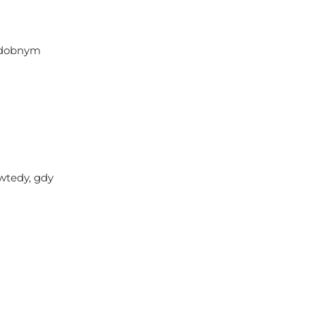
podobnym
 wtedy, gdy