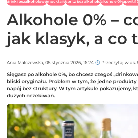
drinki bezalkoholowe
mocktaile
spritz bez alkoholu
alkohole 0%
aperitif
Alkohole 0% – 
jak klasyk, a co
Ania Malczewska,
05 stycznia 2026, 16:24
Przeczytaj w ok. 
Sięgasz po alkohole 0%, bo chcesz czegoś „drinkowe
bliski oryginału. Problem w tym, że jedne produkty 
napój bez struktury. W tym artykule pokazujemy, k
dużych oczekiwań.