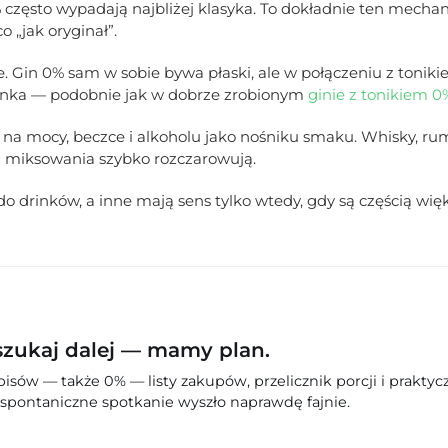
 często wypadają najbliżej klasyka. To dokładnie ten mechan
 „jak oryginał”.
e. Gin 0% sam w sobie bywa płaski, ale w połączeniu z toniki
rinka — podobnie jak w dobrze zrobionym
ginie z tonikiem 0
ię na mocy, beczce i alkoholu jako nośniku smaku. Whisky, ru
ez miksowania szybko rozczarowują.
o drinków, a inne mają sens tylko wtedy, gdy są częścią więk
szukaj dalej — mamy plan.
sów — także 0% — listy zakupów, przelicznik porcji i praktyc
spontaniczne spotkanie wyszło naprawdę fajnie.