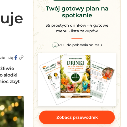
Twój gotowy plan na
uje
spotkanie
35 prostych drinków • 4 gotowe
a
menu • lista zakupów
PDF do pobrania od razu
iel się
żliwie
o słodki
mieć zbyt
Zobacz przewodnik