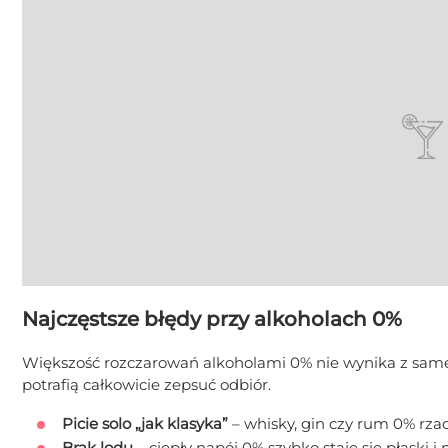
Najczęstsze błędy przy alkoholach 0%
Większość rozczarowań alkoholami 0% nie wynika z samego
potrafią całkowicie zepsuć odbiór.
Picie solo „jak klasyka”
– whisky, gin czy rum 0% rzad
Brak lodu
– ciepły napój 0% szybko staje się płaski i 