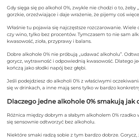
Gdy sięga się po alkohol 0%, zwykle nie chodzi o to, żeby 
gorzkie, orzeźwiające i daje wrażenie, że pijemy coś więce
Właśnie tu pojawia się najczęstsze rozczarowanie. Wiele 
czy wino, tylko bez procentów. Tymczasem to nie sam alko
kwasowość, zioła, przyprawy i balans.
Dobre alkohole 0% nie próbują „udawać alkoholu”. Odtwar
gorycz, wytrawność i odpowiednią kwasowość. Dlatego je
kończą jako słodki napój bez głębi.
Jeśli podejdziesz do alkoholi 0% z właściwymi oczekiwani
się w drinkach, a inne mają sens tylko w bardzo konkretn
Dlaczego jedne alkohole 0% smakują jak d
Różnica między dobrym a słabym alkoholem 0% rzadko wyn
się sensownie odtworzyć bez alkoholu.
Niektóre smaki radzą sobie z tym bardzo dobrze. Gorycz