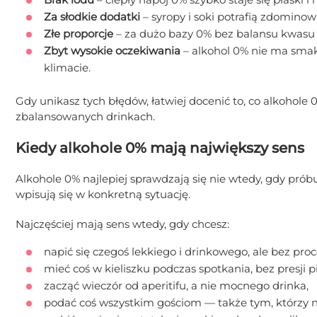
Za słodkie dodatki
– syropy i soki potrafią zdominow
Złe proporcje
– za dużo bazy 0% bez balansu kwasu 
Zbyt wysokie oczekiwania
– alkohol 0% nie ma smak
klimacie.
Gdy unikasz tych błędów, łatwiej docenić to, co alkohole 
zbalansowanych drinkach.
Kiedy alkohole 0% mają największy sens
Alkohole 0% najlepiej sprawdzają się nie wtedy, gdy próbu
wpisują się w konkretną sytuację.
Najczęściej mają sens wtedy, gdy chcesz:
napić się czegoś lekkiego i drinkowego, ale bez pro
mieć coś w kieliszku podczas spotkania, bez presji pi
zacząć wieczór od aperitifu, a nie mocnego drinka,
podać coś wszystkim gościom — także tym, którzy ni