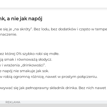
k, a nie jak napój
je się je „na skróty”. Bez lodu, bez dodatków i często w temp
naczenie.
bez której 0% szybko robi się mdłe.
ają smak i równoważą słodycz.
i wrażenia „drinkowości”.
że napój nie smakuje jak sok.
ów robią ogromną różnicę, nawet w prostym połączeniu.
wywać się jak pełnoprawny składnik drinka. Bez nich nawet 
REKLAMA