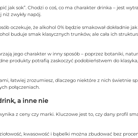
„pić jak sok”. Chodzi o coś, co ma charakter drinka – jest wyt
j niż zwykły napój.
osób oczekuje, że alkohol 0% będzie smakował dokładnie jak 
hol buduje smak klasycznych trunków, ale cała ich struktura
zają jego charakter w inny sposób – poprzez botaniki, natu
dne produkty potrafią zaskoczyć podobieństwem do klasyka,
ami, łatwiej zrozumiesz, dlaczego niektóre z nich świetnie s
ych połączeniach.
rink, a inne nie
ika z ceny czy marki. Kluczowe jest to, czy dany profil s
, ziołowość, kwasowość i bąbelki można zbudować bez procen