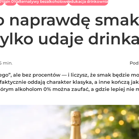
 0%
gin 0%
alternatywy bezalkoholowe
edukacja drinkownia
co naprawdę smak
 tylko udaje drink
5 min.
Podz
go”, ale bez procentów — i liczysz, że smak będzie mo
faktycznie oddają charakter klasyka, a inne kończą jak
tórym alkoholom 0% można zaufać, a gdzie lepiej nie 