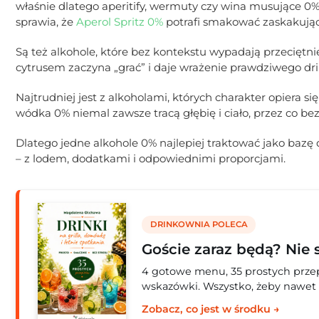
właśnie dlatego aperitify, wermuty czy wina musujące 0%
sprawia, że
Aperol Spritz 0%
potrafi smakować zaskakująco
Są też alkohole, które bez kontekstu wypadają przeciętni
cytrusem zaczyna „grać” i daje wrażenie prawdziwego d
Najtrudniej jest z alkoholami, których charakter opiera s
wódka 0% niemal zawsze tracą głębię i ciało, przez co b
Dlatego jedne alkohole 0% najlepiej traktować jako bazę d
– z lodem, dodatkami i odpowiednimi proporcjami.
DRINKOWNIA POLECA
Goście zaraz będą? Nie 
4 gotowe menu, 35 prostych przepi
wskazówki. Wszystko, żeby nawet 
Zobacz, co jest w środku →