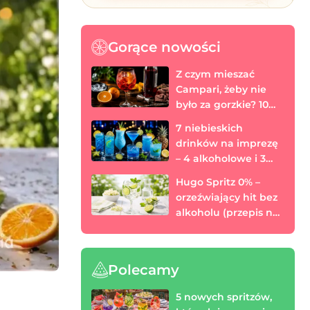
Gorące nowości
Z czym mieszać
Campari, żeby nie
było za gorzkie? 10
prostych drinków
7 niebieskich
drinków na imprezę
– 4 alkoholowe i 3
bezalkoholowe
Hugo Spritz 0% –
orzeźwiający hit bez
alkoholu (przepis na
każdą porę roku)
Polecamy
5 nowych spritzów,