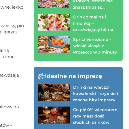
których jeszcze nie
rawne, lekko
znasz (musisz
spróbować!)
Drink z maliną i
limonką –
whisky, gin
orzeźwiający hit na
: gorycz,
wieczór (zrobisz w 3
Spritz Veneziano –
minuty)
włoski klasyk z
ralną
Prosecco w 3 minuty
 a inne
prawdzają
Idealne na imprezę
Drinki na wieczór
kawalerski – szybkie i
mocne hity imprezy
makowy da
Co pić 0% wieczorem,
gdy masz dość
słodkich drinków
tów – i