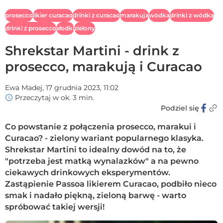
prosecco
likier curacao
drinki z curacao
marakuja
wódka
drinki z wódką
drinki z prosecco
słodki
zielony
Shrekstar Martini - drink z
prosecco, marakują i Curacao
Ewa Madej,
17 grudnia 2023, 11:02
Przeczytaj w ok. 3 min.
Podziel się
Co powstanie z połączenia prosecco, marakui i
Curacao? - zielony wariant popularnego klasyka.
Shrekstar Martini to idealny dowód na to, że
"potrzeba jest matką wynalazków" a na pewno
ciekawych drinkowych eksperymentów.
Zastąpienie Passoa likierem Curacao, podbiło nieco
smak i nadało piękną, zieloną barwę - warto
spróbować takiej wersji!