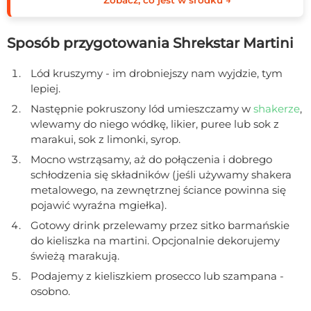
Zobacz, co jest w środku →
Sposób przygotowania Shrekstar Martini
Lód kruszymy - im drobniejszy nam wyjdzie, tym
lepiej.
Następnie pokruszony lód umieszczamy w
shakerze
,
wlewamy do niego wódkę, likier, puree lub sok z
marakui, sok z limonki, syrop.
Mocno wstrząsamy, aż do połączenia i dobrego
schłodzenia się składników (jeśli używamy shakera
metalowego, na zewnętrznej ściance powinna się
pojawić wyraźna mgiełka).
Gotowy drink przelewamy przez sitko barmańskie
do kieliszka na martini. Opcjonalnie dekorujemy
świeżą marakują.
Podajemy z kieliszkiem prosecco lub szampana -
osobno.