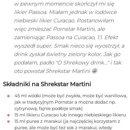
w pewnym momencie skończył mi się
likier Passoa. Miałam jednak w lodówce
niebieski likier Curacao. Postanowiłam
więc zmieszać Pornstar Martini, ale
zamieniając Passoa na Curacao, 1:1. Efekt
wyszedł super. Smak nieco się wyostrzył, a
drink zyskał świetny zielony kolor. Jak go
podałam, padło "O Shrekowy drink..." i tak
oto powstał Shrekstar Martini 🤩
Składniki na Shrekstar Martini
45 ml wódki (może być zwykła, może być waniliowa,
jak w tradycyjnym Pornstar a można dodać np.
cytrynową, fajnie podbije smak)
15 ml likieru Curacao lub innego niebieskiego likieru
15 ml puree z marakui (ja najczęściej korzystam z
puree, ale może być też sok z marakui, wtedy