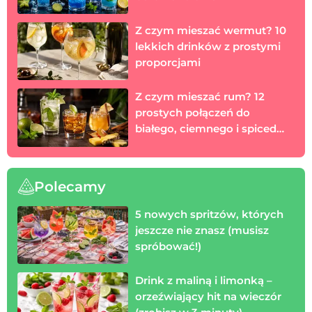
Z czym mieszać wermut? 10
lekkich drinków z prostymi
proporcjami
Z czym mieszać rum? 12
prostych połączeń do
białego, ciemnego i spiced
rumu
Polecamy
5 nowych spritzów, których
jeszcze nie znasz (musisz
spróbować!)
Drink z maliną i limonką –
orzeźwiający hit na wieczór