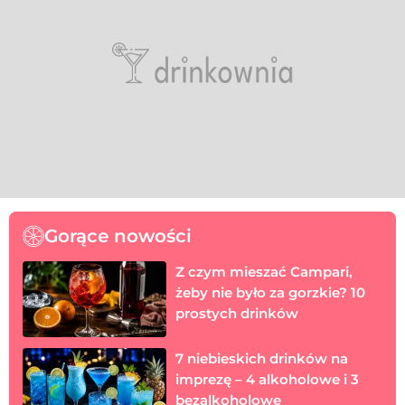
Gorące nowości
Z czym mieszać Campari,
żeby nie było za gorzkie? 10
prostych drinków
7 niebieskich drinków na
imprezę – 4 alkoholowe i 3
bezalkoholowe