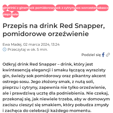
gin
drinki z ginem
sok pomidorowy
sok z cytryny
sos worcester
tabasco
pieprz
seler
Przepis na drink Red Snapper,
pomidorowe orzeźwienie
Ewa Madej,
02 marca 2024, 13:24
Przeczytaj w ok. 5 min.
Podziel się
Odkryj drink Red Snapper – drink, który jest
kwintesencją elegancji i smaku łączącą wyrazisty
gin, świeży sok pomidorowy oraz pikantny akcent
ostrego sosu. Jego złożony smak, z nutą soli,
pieprzu i cytryny, zapewnia nie tylko orzeźwienie,
ale i prawdziwą ucztę dla podniebienia. Nie czekaj,
przekonaj się, jak niewiele trzeba, aby w domowym
zaciszu cieszyć się smakiem, który pobudza zmysły
i zachęca do celebracji każdego momentu.