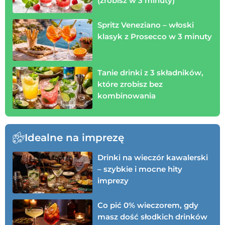
(zrobisz w 3 minuty)
Spritz Veneziano – włoski
klasyk z Prosecco w 3 minuty
Tanie drinki z 3 składników,
które zrobisz bez
kombinowania
Idealne na imprezę
Drinki na wieczór kawalerski
– szybkie i mocne hity
imprezy
Co pić 0% wieczorem, gdy
masz dość słodkich drinków