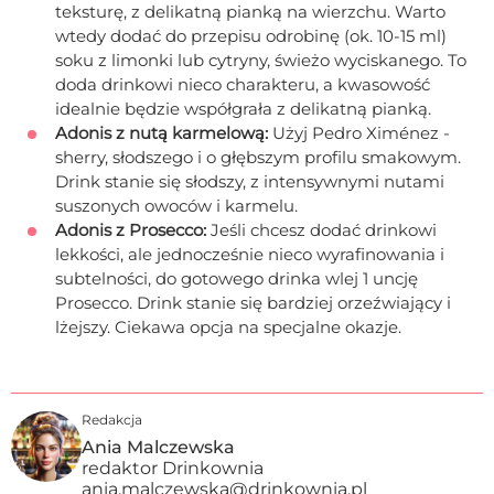
teksturę, z delikatną pianką na wierzchu. Warto
wtedy dodać do przepisu odrobinę (ok. 10-15 ml)
soku z limonki lub cytryny, świeżo wyciskanego. To
doda drinkowi nieco charakteru, a kwasowość
idealnie będzie współgrała z delikatną pianką.
Adonis z nutą karmelową:
Użyj Pedro Ximénez -
sherry, słodszego i o głębszym profilu smakowym.
Drink stanie się słodszy, z intensywnymi nutami
suszonych owoców i karmelu.
Adonis z Prosecco:
Jeśli chcesz dodać drinkowi
lekkości, ale jednocześnie nieco wyrafinowania i
subtelności, do gotowego drinka wlej 1 uncję
Prosecco. Drink stanie się bardziej orzeźwiający i
lżejszy. Ciekawa opcja na specjalne okazje.
Redakcja
Ania Malczewska
redaktor Drinkownia
ania.malczewska@drinkownia.pl