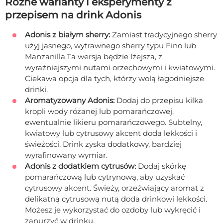
Różne warianty i eksperymenty z
przepisem na drink Adonis
Adonis z białym sherry:
Zamiast tradycyjnego sherry
użyj jasnego, wytrawnego sherry typu Fino lub
Manzanilla.Ta wersja będzie lżejsza, z
wyraźniejszymi nutami orzechowymi i kwiatowymi.
Ciekawa opcja dla tych, którzy wolą łagodniejsze
drinki.
Aromatyzowany Adonis:
Dodaj do przepisu kilka
kropli wody różanej lub pomarańczowej,
ewentualnie likieru pomarańczowego. Subtelny,
kwiatowy lub cytrusowy akcent doda lekkości i
świeżości. Drink zyska dodatkowy, bardziej
wyrafinowany wymiar.
Adonis z dodatkiem cytrusów:
Dodaj skórkę
pomarańczową lub cytrynową, aby uzyskać
cytrusowy akcent. Świeży, orzeźwiający aromat z
delikatną cytrusową nutą doda drinkowi lekkości.
Możesz je wykorzystać do ozdoby lub wykręcić i
zanurzyć w drinku.