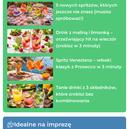
5 nowych spritzów, których
jeszcze nie znasz (musisz
spróbować!)
Drink z maliną i limonką –
orzeźwiający hit na wieczór
(zrobisz w 3 minuty)
Spritz Veneziano – włoski
klasyk z Prosecco w 3 minuty
Tanie drinki z 3 składników,
które zrobisz bez
kombinowania
Idealne na imprezę