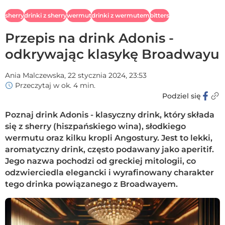
sherry
drinki z sherry
wermut
drinki z wermutem
bitters
Przepis na drink Adonis -
odkrywając klasykę Broadwayu
Ania Malczewska,
22 stycznia 2024, 23:53
Przeczytaj w ok. 4 min.
Podziel się
Poznaj drink Adonis - klasyczny drink, który składa
się z sherry (hiszpańskiego wina), słodkiego
wermutu oraz kilku kropli Angostury. Jest to lekki,
aromatyczny drink, często podawany jako aperitif.
Jego nazwa pochodzi od greckiej mitologii, co
odzwierciedla elegancki i wyrafinowany charakter
tego drinka powiązanego z Broadwayem.