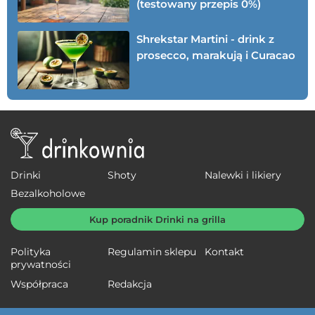
(testowany przepis 0%)
Shrekstar Martini - drink z
prosecco, marakują i Curacao
Drinki
Shoty
Nalewki i likiery
Bezalkoholowe
Kup poradnik Drinki na grilla
Polityka
Regulamin sklepu
Kontakt
prywatności
Współpraca
Redakcja