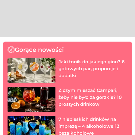
Gorące nowości
Jaki tonik do jakiego ginu? 6
gotowych par, proporcje i
dodatki
Z czym mieszać Campari,
żeby nie było za gorzkie? 10
prostych drinków
7 niebieskich drinków na
imprezę – 4 alkoholowe i 3
bezalkoholowe