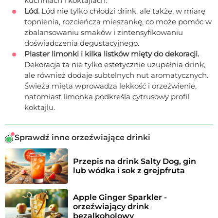
kuchniach i koktajlach.
Lód.
Lód nie tylko chłodzi drink, ale także, w miarę
topnienia, rozcieńcza mieszankę, co może pomóc w
zbalansowaniu smaków i zintensyfikowaniu
doświadczenia degustacyjnego.
Plaster limonki i kilka listków mięty do dekoracji.
Dekoracja ta nie tylko estetycznie uzupełnia drink,
ale również dodaje subtelnych nut aromatycznych.
Świeża mięta wprowadza lekkość i orzeźwienie,
natomiast limonka podkreśla cytrusowy profil
koktajlu.
Sprawdź inne orzeźwiające drinki
Przepis na drink Salty Dog, gin 
lub wódka i sok z grejpfruta
Apple Ginger Sparkler - 
orzeźwiający drink 
bezalkoholowy