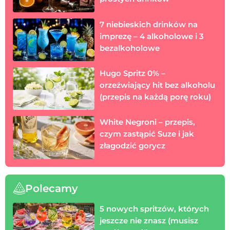
7 niebieskich drinków na
imprezę – 4 alkoholowe i 3
bezalkoholowe
Hugo Spritz 0% –
orzeźwiający hit bez alkoholu
(przepis na każdą porę roku)
White Negroni – przepis,
czym zastąpić Suze i jak
złagodzić gorycz
Polecamy
5 nowych spritzów, których
jeszcze nie znasz (musisz