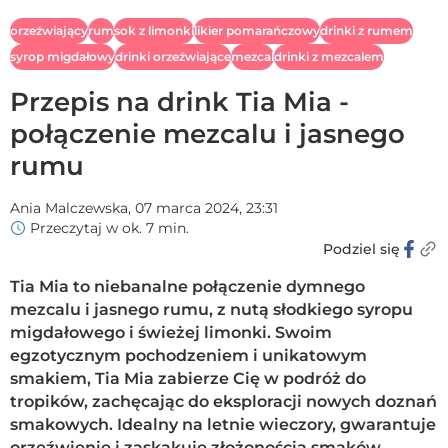
orzeźwiający
rum
sok z limonki
likier pomarańczowy
drinki z rumem
syrop migdałowy
drinki orzeźwiające
mezcal
drinki z mezcalem
Przepis na drink Tia Mia -
połączenie mezcalu i jasnego
rumu
Ania Malczewska,
07 marca 2024, 23:31
Przeczytaj w ok. 7 min.
Podziel się
Tia Mia to niebanalne połączenie dymnego
mezcalu i jasnego rumu, z nutą słodkiego syropu
migdałowego i świeżej limonki. Swoim
egzotycznym pochodzeniem i unikatowym
smakiem, Tia Mia zabierze Cię w podróż do
tropików, zachęcając do eksploracji nowych doznań
smakowych. Idealny na letnie wieczory, gwarantuje
orzeźwienie i zaskakuje złożonością smaków.