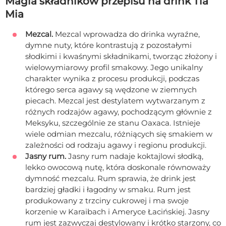
Magia składników przepisu na drink Tia
Mia
Mezcal.
Mezcal wprowadza do drinka wyraźne,
dymne nuty, które kontrastują z pozostałymi
słodkimi i kwaśnymi składnikami, tworząc złożony i
wielowymiarowy profil smakowy. Jego unikalny
charakter wynika z procesu produkcji, podczas
którego serca agawy są wędzone w ziemnych
piecach. Mezcal jest destylatem wytwarzanym z
różnych rodzajów agawy, pochodzącym głównie z
Meksyku, szczególnie ze stanu Oaxaca. Istnieje
wiele odmian mezcalu, różniących się smakiem w
zależności od rodzaju agawy i regionu produkcji.
Jasny rum.
Jasny rum nadaje koktajlowi słodką,
lekko owocową nutę, która doskonale równoważy
dymność mezcalu. Rum sprawia, że drink jest
bardziej gładki i łagodny w smaku. Rum jest
produkowany z trzciny cukrowej i ma swoje
korzenie w Karaibach i Ameryce Łacińskiej. Jasny
rum jest zazwyczaj destylowany i krótko starzony, co