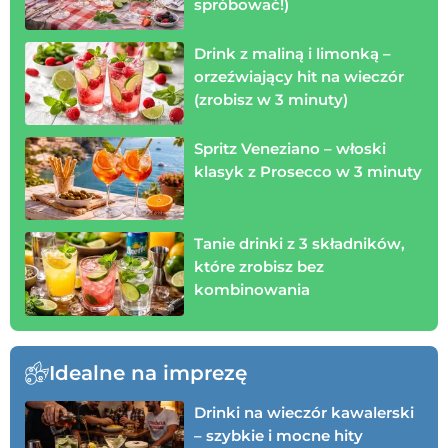
spróbować!)
Drink z maliną i limonką –
orzeźwiający hit na wieczór
(zrobisz w 3 minuty)
Spritz Veneziano – włoski
klasyk z Prosecco w 3 minuty
Tanie drinki z 3 składników,
które zrobisz bez
kombinowania
Idealne na imprezę
Drinki na wieczór kawalerski
– szybkie i mocne hity