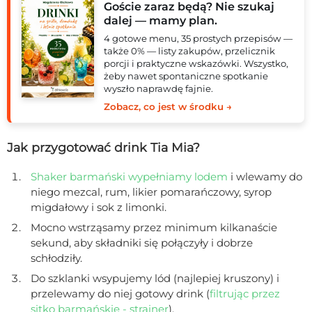
Goście zaraz będą? Nie szukaj
dalej — mamy plan.
4 gotowe menu, 35 prostych przepisów —
także 0% — listy zakupów, przelicznik
porcji i praktyczne wskazówki. Wszystko,
żeby nawet spontaniczne spotkanie
wyszło naprawdę fajnie.
Zobacz, co jest w środku →
Jak przygotować drink Tia Mia?
Shaker barmański wypełniamy lodem
i wlewamy do
niego mezcal, rum, likier pomarańczowy, syrop
migdałowy i sok z limonki.
Mocno wstrząsamy przez minimum kilkanaście
sekund, aby składniki się połączyły i dobrze
schłodziły.
Do szklanki wsypujemy lód (najlepiej kruszony) i
przelewamy do niej gotowy drink (
filtrując przez
sitko barmańskie - strainer
).