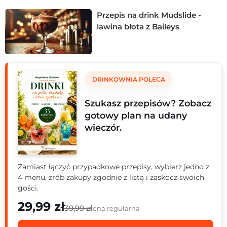
wyborem dla tych, którzy szukają oryginalnych i
Przepis na drink Mudslide -
zaskakujących połączeń. Jego aksamitna tekstura i
lawina błota z Baileys
bogaty aromat sprawią, że każdy łyk stanie się nie tylko
chwilą przyjemności, ale wprawi w błogi nastrój. Odkryj
przepis, który pozwoli Ci cieszyć się tym wyjątkowym
drinkiem w zaciszu domu!
DRINKOWNIA POLECA
Szukasz przepisów? Zobacz
gotowy plan na udany
wieczór.
Zamiast łączyć przypadkowe przepisy, wybierz jedno z
4 menu, zrób zakupy zgodnie z listą i zaskocz swoich
gości.
29,99 zł
39,99 zł
cena regularna