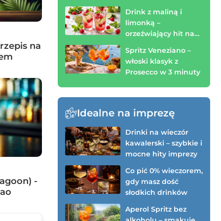
spróbować!)
Drink z maliną i
limonką –
orzeźwiający hit na
wieczór (zrobisz w 3
rzepis na
Spritz Veneziano –
minuty)
mem
włoski klasyk z
Prosecco w 3 minuty
Idealne na imprezę
Drinki na wieczór
kawalerski – szybkie i
mocne hity imprezy
Co pić 0% wieczorem,
agoon) -
gdy masz dość
cao
słodkich drinków
Aperol Spritz bez
alkoholu – smakuje