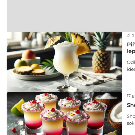
21 
Pi
lep
Odk
ide
ana
pro
dla
17 
Sh
Sho
sok
prz