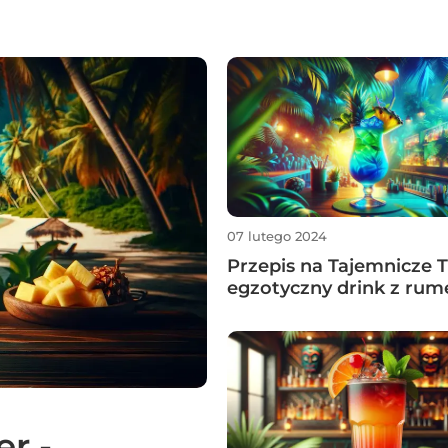
07 lutego 2024
Przepis na Tajemnicze T
egzotyczny drink z ru
er -