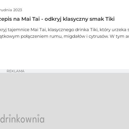
tajl, rodem z Nowego Orleanu, to nie tylko orzeźwienie na go
grudnia 2023
 także przepustka do świata pełnego barw i radości.
epis na Mai Tai - odkryj klasyczny smak Tiki
ryj tajemnice Mai Tai, klasycznego drinka Tiki, który urzeka
ątkowym połączeniem rumu, migdałów i cytrusów. W tym ar
ębimy historię Mai Tai, przeprowadzimy Cię przez krok po kr
ygotowania tego egzotycznego koktajlu i odkryjemy sekrety
alnych składników.
REKLAMA