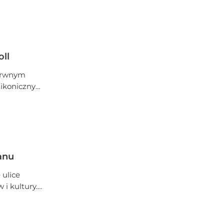
ie wieczory,
rejony
oll
barwnym
ikoniczny
a letniego
stycznym,
ąga wzrok,
anu
 ulice
i kultury.
aź sobie
arakui,
maków. Ten