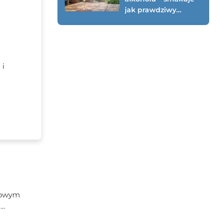
jak prawdziwy
(testowany przepis
0%)
 i
rowym
z
imonki