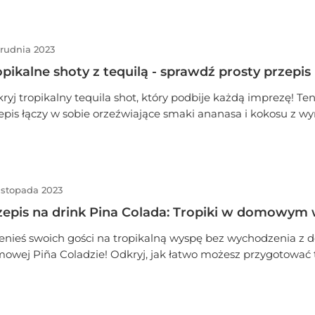
ok zorzy polarnej na biegunie. Odkryj przepis na olśniewając
ty imprezowe.
grudnia 2023
opikalne shoty z tequilą - sprawdź prosty przepis
ryj tropikalny tequila shot, który podbije każdą imprezę! T
epis łączy w sobie orzeźwiające smaki ananasa i kokosu z wy
uili. Idealny na letnie wieczory i zakręcone domowe imprezy.
nością zachwyci Twoich gości. Przygotuj się na prawdziwą 
pikalnych smakach!
istopada 2023
zepis na drink Pina Colada: Tropiki w domowym
enieś swoich gości na tropikalną wyspę bez wychodzenia z d
owej Piña Coladzie! Odkryj, jak łatwo możesz przygotować 
dycyjny, tropikalny drink, korzystając z łatwo dostępnych skł
ącz egzotyczny smak rumu kokosowego z soczystym anana
mową śmietanką kokosową, aby stworzyć idealny koktajl.