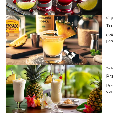
wid
sho
01 
Tr
Odk
prz
teq
pew
tro
24 l
Pr
Prz
dom
tra
Poł
kre