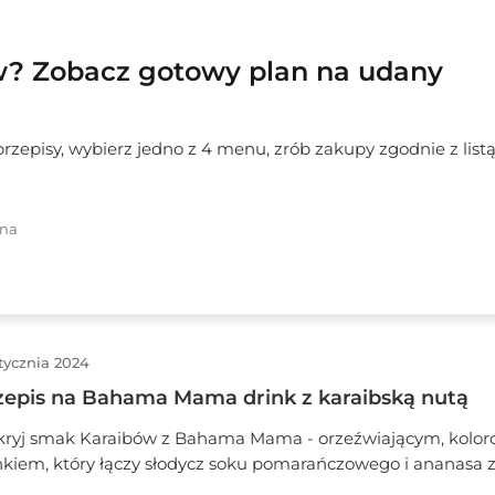
w? Zobacz gotowy plan na udany
zepisy, wybierz jedno z 4 menu, zrób zakupy zgodnie z listą
rna
tycznia 2024
zepis na Bahama Mama drink z karaibską nutą
ryj smak Karaibów z Bahama Mama - orzeźwiającym, kolo
nkiem, który łączy słodycz soku pomarańczowego i ananasa 
azistym akcentem rumu oraz Malibu. Dodatek grenadyny i l