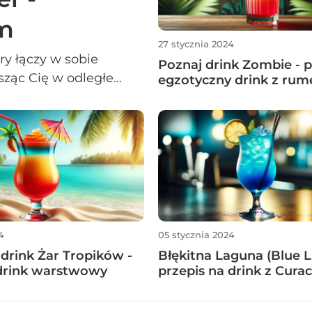
em
27 stycznia 2024
ry łączy w sobie
Poznaj drink Zombie - p
ząc Cię w odległe
egzotyczny drink z ru
towaniu drink łączy
zeźwiającą słodyczą
worząc idealną
m egzotycznym smaku i
e tropiki.
4
05 stycznia 2024
 drink Żar Tropików -
Błękitna Laguna (Blue L
drink warstwowy
przepis na drink z Cura