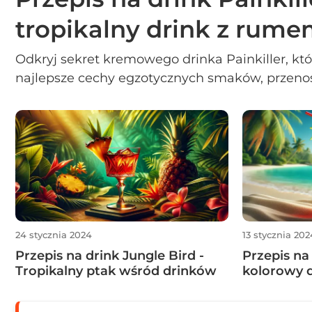
tropikalny drink z rum
Odkryj sekret kremowego drinka Painkiller, któ
najlepsze cechy egzotycznych smaków, przenos
zakątki gorących tropików. Ten łatwy w przygo
intensywność rumu z soczystością ananasa, or
pomarańczy i kremową delikatnością kokosa, t
kompozycję na każdą okazję. Zanurz się w ty
pozwól sobie na beztroską ucieczkę w wakacyjn
24 stycznia 2024
13 stycznia 202
Przepis na drink Jungle Bird -
Przepis na
Tropikalny ptak wśród drinków
kolorowy 