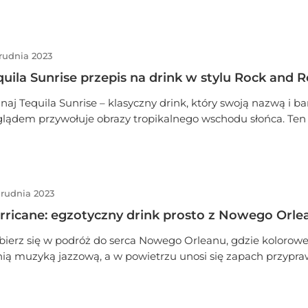
aje mu niepowtarzalny, tropikalny charakter. Idealny na letn
 łatwy w przygotowaniu koktajl przeniesie Cię w egzotyczne 
amów. Wypróbuj i poczuj letnią bryzę!
grudnia 2023
quila Sunrise przepis na drink w stylu Rock and R
naj Tequila Sunrise – klasyczny drink, który swoją nazwą i 
lądem przywołuje obrazy tropikalnego wschodu słońca. Ten 
nk, w którym łączą się intensywny smak tequili, słodycz soku
arańczowego oraz wyrazista nuta grenadyny, to kwintesencj
aksu i beztroskiej zabawy. Tequila Sunrise, z jego charaktery
stwowym wyglądem, nie tylko zachwyca zmysły, ale i przyci
grudnia 2023
niąc go idealnym wyborem na każdą imprezę lub spotkanie
arzyskie
rricane: egzotyczny drink prosto z Nowego Orle
ierz się w podróż do serca Nowego Orleanu, gdzie kolorowe
nią muzyką jazzową, a w powietrzu unosi się zapach przypraw 
 w zaułku pełnym życia, narodził się drink "Hurricane". Wyobr
ączenie soczystego rumu, świeżych cytrusów i egzotycznej m
re razem tworzą mieszankę, przypominającą letnią burzę s