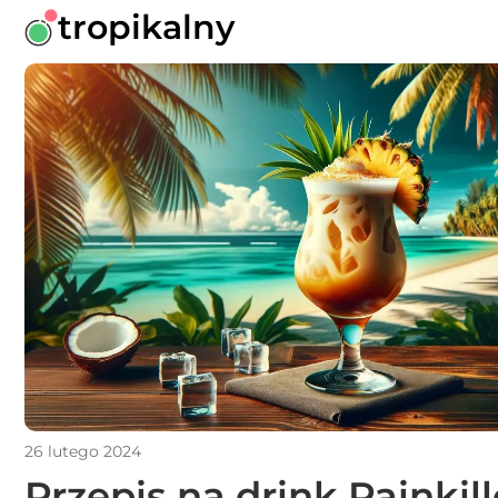
tropikalny
26 lutego 2024
Przepis na drink Painkill