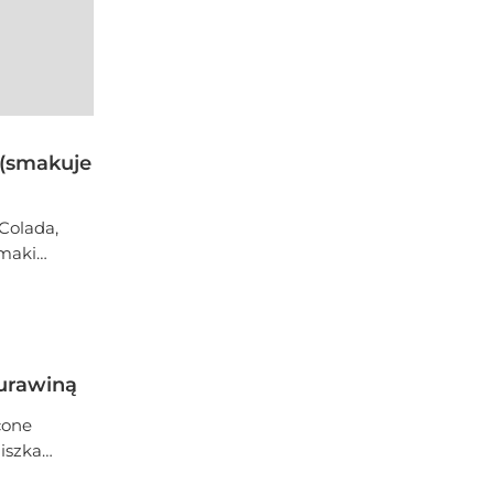
 (smakuje
Colada,
smaki
ze Cię
 – idealny
żurawiną
cone
iszka
jące, co