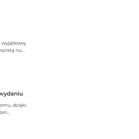
e, szybkie
en wyjątkowy
razistą nutą
 Ten shot z
podróż po
 wydaniu
omu, dzięki
ten
adników.
sem i