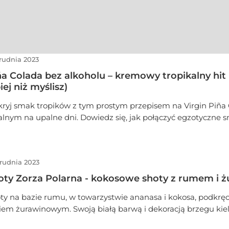
grudnia 2023
ña Colada bez alkoholu – kremowy tropikalny hit
iej niż myślisz)
ryj smak tropików z tym prostym przepisem na Virgin Piña 
alnym na upalne dni. Dowiedz się, jak połączyć egzotyczne 
nasa i kokosa, aby stworzyć orzeźwiający napój, który zabier
sto na słoneczne plaże Karaibów. Bez alkoholu, pełny owoców
 każdego!
grudnia 2023
oty Zorza Polarna - kokosowe shoty z rumem i 
ty na bazie rumu, w towarzystwie ananasa i kokosa, podkrę
iem żurawinowym. Swoją białą barwą i dekoracją brzegu kiel
ypominają śnieg, a połączenie smaków jest równie emocjonu