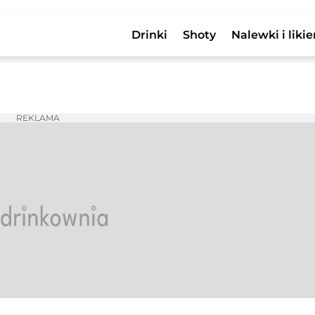
Drinki
Shoty
Nalewki i likie
REKLAMA