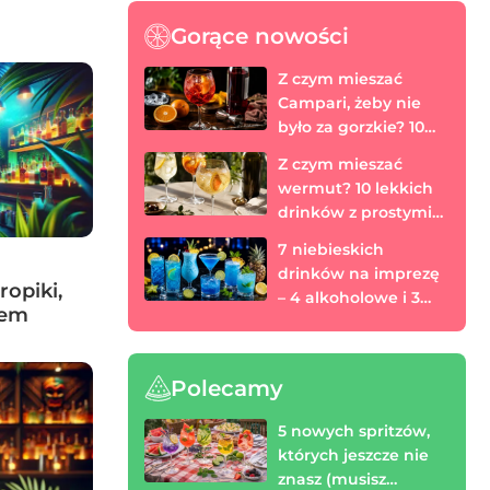
Gorące nowości
Z czym mieszać
Campari, żeby nie
było za gorzkie? 10
prostych drinków
Z czym mieszać
wermut? 10 lekkich
drinków z prostymi
proporcjami
7 niebieskich
drinków na imprezę
ropiki,
– 4 alkoholowe i 3
mem
bezalkoholowe
Polecamy
5 nowych spritzów,
których jeszcze nie
znasz (musisz