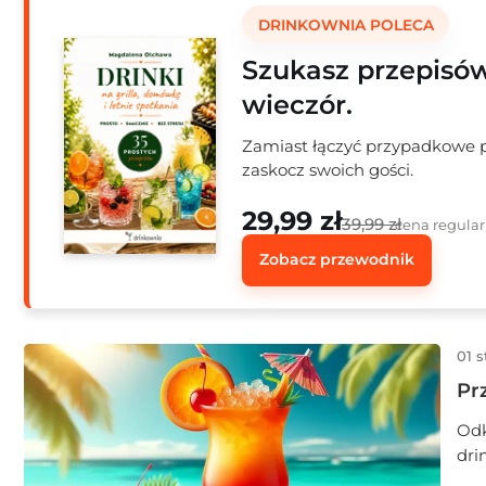
DRINKOWNIA POLECA
Szukasz przepisó
wieczór.
Zamiast łączyć przypadkowe pr
zaskocz swoich gości.
29,99 zł
39,99 zł
cena regula
Zobacz przewodnik
01 s
Pr
Odk
dri
wyr