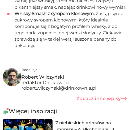
żytnią (rye whisky), która ma nieco ostrzejszy i
pikantniejszy smak, nadając drinkowi nowy wymiar.
Whisky Smash z syropem klonowym:
Zastąp syrop
cukrowy syropem klonowym, który idealnie
komponuje się z bogatym profilem whisky, a do
tego doda zupełnie innej wersji słodyczy. Ciekawie
sprawdzą się w takiej wersji suszone banany do
dekoracji.
Redakcja
Robert Wilczyński
redaktor Drinkownia
robert.wilczynski@drinkownia.pl
Zobacz inne wpisy
Więcej inspiracji
7 niebieskich drinków na
imprezę – 4 alkoholowe i 3