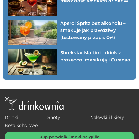
masz dość słodkich drinków
Aperol Spritz bez alkoholu –
smakuje jak prawdziwy
(testowany przepis 0%)
Shrekstar Martini - drink z
prosecco, marakują i Curacao
Drinki
Shoty
Nalewki i likiery
Bezalkoholowe
Kup poradnik Drinki na grilla