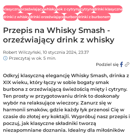
klasyczny
orzeźwiający
whisky
sok z cytryny
cytryna
drinki klasyczne
drinki z whisky
drinki orzeźwiające
burbon
drinki z burbonem
Przepis na Whisky Smash -
orzeźwiający drink z whisky
Robert Wilczyński,
10 stycznia 2024, 23:37
Przeczytaj w ok. 5 min.
Podziel się
Odkryj klasyczną elegancję Whisky Smash, drinka z
XIX wieku, który łączy w sobie bogaty smak
burbona z orzeźwiającą świeżością mięty i cytryny.
Ten prosty w przygotowaniu drink to doskonały
wybór na relaksujące wieczory. Zanurz się w
harmonii smaków, gdzie każdy łyk przenosi Cię w
czasie do złotej ery koktajli. Wypróbuj nasz przepis i
poczuj, jak klasyczne składniki tworzą
niezapomniane doznania. Idealny dla miłośników