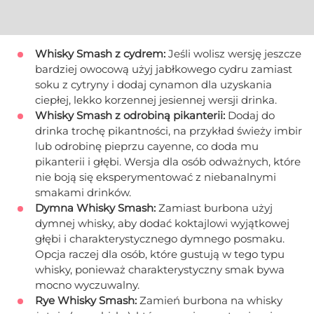
Whisky Smash z cydrem:
Jeśli wolisz wersję jeszcze
bardziej owocową użyj jabłkowego cydru zamiast
soku z cytryny i dodaj cynamon dla uzyskania
ciepłej, lekko korzennej jesiennej wersji drinka.
Whisky Smash z odrobiną pikanterii:
Dodaj do
drinka trochę pikantności, na przykład świeży imbir
lub odrobinę pieprzu cayenne, co doda mu
pikanterii i głębi. Wersja dla osób odważnych, które
nie boją się eksperymentować z niebanalnymi
smakami drinków.
Dymna Whisky Smash:
Zamiast burbona użyj
dymnej whisky, aby dodać koktajlowi wyjątkowej
głębi i charakterystycznego dymnego posmaku.
Opcja raczej dla osób, które gustują w tego typu
whisky, ponieważ charakterystyczny smak bywa
mocno wyczuwalny.
Rye Whisky Smash:
Zamień burbona na whisky