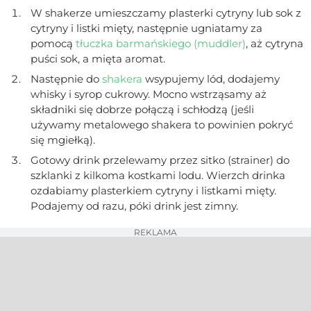
W shakerze umieszczamy plasterki cytryny lub sok z
cytryny i listki mięty, następnie ugniatamy za
pomocą
tłuczka barmańskiego (muddler)
, aż cytryna
puści sok, a mięta aromat.
Następnie do
shakera
wsypujemy lód, dodajemy
whisky i syrop cukrowy. Mocno wstrząsamy aż
składniki się dobrze połączą i schłodzą (jeśli
używamy metalowego shakera to powinien pokryć
się mgiełką).
Gotowy drink przelewamy przez sitko (strainer) do
szklanki z kilkoma kostkami lodu. Wierzch drinka
ozdabiamy plasterkiem cytryny i listkami mięty.
Podajemy od razu, póki drink jest zimny.
REKLAMA