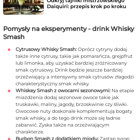
Odkryj tajniki mistrzowskiego 
Daiquiri: przepis krok po kroku
Pomysły na eksperymenty - drink Whisky
Smash
Cytrusowy Whisky Smash:
Oprócz cytryny dodaj
także inne cytrusy, takie jak pomarańcza, grejpfrut
lub limonka, aby uzyskać bardziej zróżnicowany
smak cytrusowy. Drink będzie jeszcze bardziej
orzeźwiający a intensywny smak cytrusów złagodzi
charakterystyczny smak whisky.
Whiskey Smash z owocami sezonowymi:
Na etapie
miażdżenia dodaj sezonowe owoce takie jak
truskawki, maliny, jagody, brzoskwinie czy śliwki.
Owocowe nuty doskonale komplementują bogaty
smak whisky, a do tego drink może się ładnie
zabarwić. Zyska także na orzeźwiającym
charakterze.
Burbon Smash z dodatkiem miodu:
Zastąp syrop