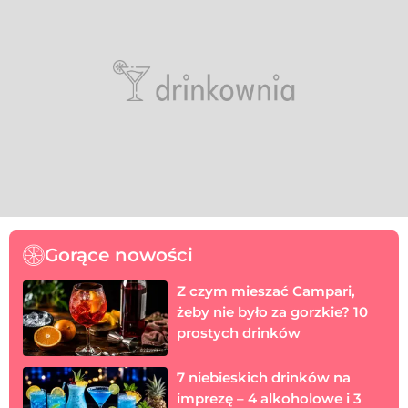
Gorące nowości
Z czym mieszać Campari,
żeby nie było za gorzkie? 10
prostych drinków
7 niebieskich drinków na
imprezę – 4 alkoholowe i 3