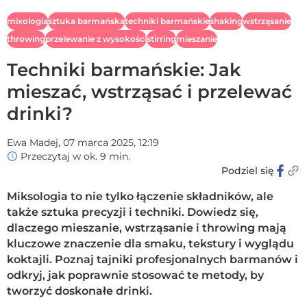
mixologia
sztuka barmańska
techniki barmańskie
shaking
wstrząsanie
throwing
przelewanie z wysokości
stirring
mieszanie
Techniki barmańskie: Jak
mieszać, wstrząsać i przelewać
drinki?
Ewa Madej,
07 marca 2025, 12:19
Przeczytaj w ok. 9 min.
Podziel się
Miksologia to nie tylko łączenie składników, ale
także sztuka precyzji i techniki. Dowiedz się,
dlaczego mieszanie, wstrząsanie i throwing mają
kluczowe znaczenie dla smaku, tekstury i wyglądu
koktajli. Poznaj tajniki profesjonalnych barmanów i
odkryj, jak poprawnie stosować te metody, by
tworzyć doskonałe drinki.