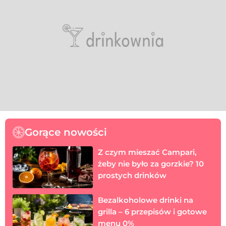
Gorące nowości
Z czym mieszać Campari,
żeby nie było za gorzkie? 10
prostych drinków
Bezalkoholowe drinki na
grilla – 6 przepisów i gotowe
menu 0%