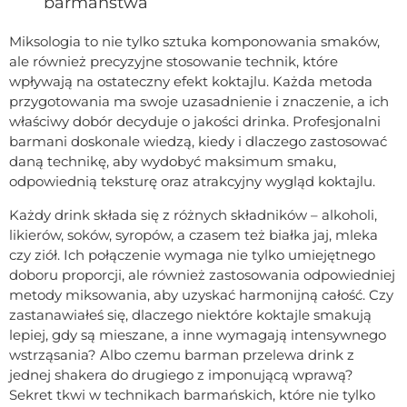
barmaństwa
Miksologia to nie tylko sztuka komponowania smaków,
ale również precyzyjne stosowanie technik, które
wpływają na ostateczny efekt koktajlu. Każda metoda
przygotowania ma swoje uzasadnienie i znaczenie, a ich
właściwy dobór decyduje o jakości drinka. Profesjonalni
barmani doskonale wiedzą, kiedy i dlaczego zastosować
daną technikę, aby wydobyć maksimum smaku,
odpowiednią teksturę oraz atrakcyjny wygląd koktajlu.
Każdy drink składa się z różnych składników – alkoholi,
likierów, soków, syropów, a czasem też białka jaj, mleka
czy ziół. Ich połączenie wymaga nie tylko umiejętnego
doboru proporcji, ale również zastosowania odpowiedniej
metody miksowania, aby uzyskać harmonijną całość. Czy
zastanawiałeś się, dlaczego niektóre koktajle smakują
lepiej, gdy są mieszane, a inne wymagają intensywnego
wstrząsania? Albo czemu barman przelewa drink z
jednej shakera do drugiego z imponującą wprawą?
Sekret tkwi w technikach barmańskich, które nie tylko