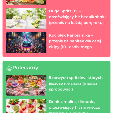
Hugo Spritz 0% –
orzeźwiający hit bez alkoholu
(przepis na każdą porę roku)
Kociołek Panoramixa –
przepis na napitek dla całej
ekipy (10+ osób, mega
mocny)
Polecamy
5 nowych spritzów, których
jeszcze nie znasz (musisz
spróbować!)
Drink z maliną i limonką –
orzeźwiający hit na wieczór