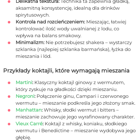
Delikatna tekstura:
Technika ta zapewnia gładką,
aksamitną konsystencję, idealną dla drinków
spirytusowych.
Kontrola nad rozcieńczeniem:
Mieszając, łatwiej
kontrolować ilość wody uwalnianej z lodu, co
wpływa na balans smakowy.
Minimalizm:
Nie potrzebujesz shakera – wystarczy
szklanka (najlepiej szklanka barmańska), łyżka do
mieszania i lód.
Przykłady koktajli, które wymagają mieszania
Martini
:
Klasyczny koktajl ginowy z wermutem,
który zyskuje na gładkości dzięki mieszaniu.
Negroni
:
Połączenie ginu, Campari i czerwonego
wermutu – mieszanie podkreśla jego złożony smak.
Manhattan
:
Whisky, słodki wermut i bitters –
mieszanie zachowuje jego wyrafinowany charakter.
Vieux Carré
:
Koktajl z whisky, koniaku, słodkiego
wermutu i Benedictine – mieszanie wydobywa jego
głębię.