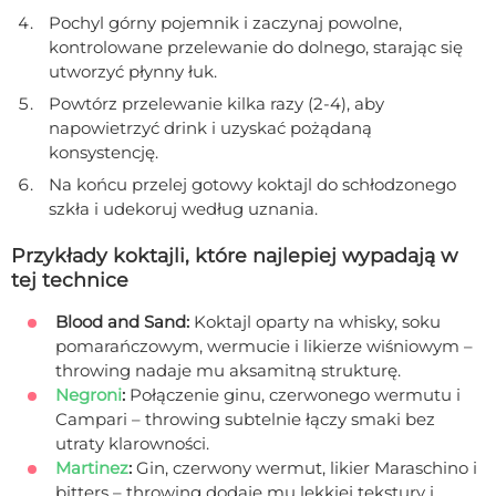
Pochyl górny pojemnik i zaczynaj powolne,
kontrolowane przelewanie do dolnego, starając się
utworzyć płynny łuk.
Powtórz przelewanie kilka razy (2-4), aby
napowietrzyć drink i uzyskać pożądaną
konsystencję.
Na końcu przelej gotowy koktajl do schłodzonego
szkła i udekoruj według uznania.
Przykłady koktajli, które najlepiej wypadają w
tej technice
Blood and Sand:
Koktajl oparty na whisky, soku
pomarańczowym, wermucie i likierze wiśniowym –
throwing nadaje mu aksamitną strukturę.
Negroni
:
Połączenie ginu, czerwonego wermutu i
Campari – throwing subtelnie łączy smaki bez
utraty klarowności.
Martinez
:
Gin, czerwony wermut, likier Maraschino i
bitters – throwing dodaje mu lekkiej tekstury i